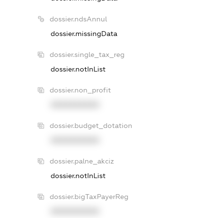
dossier.ndsAnnul
dossier.missingData
dossier.single_tax_reg
dossier.notInList
dossier.non_profit
XXXXXXXXXX
dossier.budget_dotation
XXXXXXXXXX
dossier.palne_akciz
dossier.notInList
dossier.bigTaxPayerReg
XXXXXXXXXX