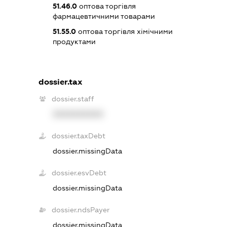
51.46.0
оптова торгівля
фармацевтичними товарами
51.55.0
оптова торгівля хімічними
продуктами
dossier.tax
dossier.staff
XXXXXXXXXX
dossier.taxDebt
dossier.missingData
dossier.esvDebt
dossier.missingData
dossier.ndsPayer
dossier.missingData