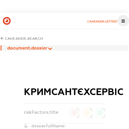
CAHEADER.GETTEST
CAHEADER.SEARCH
document.dossier
КРИМСАНТЄХСЕРВІС
riskFactors.title
0
0
0
dossier.fullName: