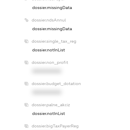
dossier.missingData
dossier.ndsAnnul
dossier.missingData
dossier.single_tax_reg
dossier.notInList
dossier.non_profit
XXXXXXXXXX
dossier.budget_dotation
XXXXXXXXXX
dossier.palne_akciz
dossier.notInList
dossier.bigTaxPayerReg