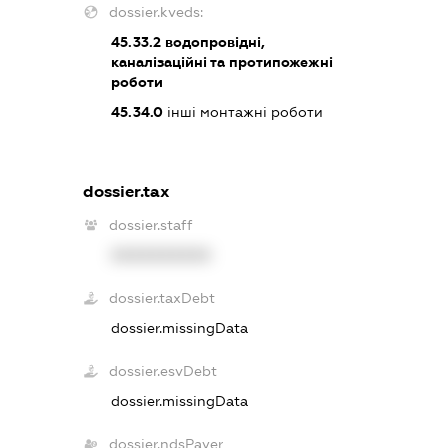
dossier.kveds:
45.33.2
водопровідні,
каналізаційні та протипожежні
роботи
45.34.0
інші монтажні роботи
dossier.tax
dossier.staff
XXXXXXXXXX
dossier.taxDebt
dossier.missingData
dossier.esvDebt
dossier.missingData
dossier.ndsPayer