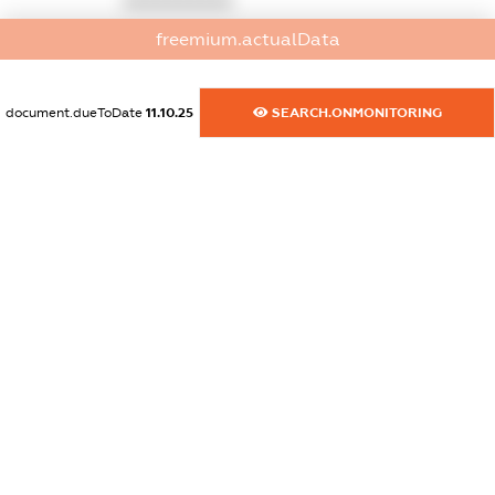
XXXXXXXXXX
freemium.actualData
dossier.commercial_info.website
XXXXXXXXXX
document.dueToDate
11.10.25
SEARCH.ONMONITORING
dossier.commercial_info.activity
XXXXXXXXXX
freemium.exampleText_1
freemium.exampleText_2
freemium.anonymousPerSearch2
FREEMIUM.DETAILS
FREEMIUM.REGISTER