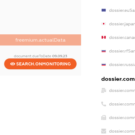
dossier.euSa
dossier.japa
dossier.can
freemium.actualData
dossier.rfSa
document.dueToDate
09.09.23
SEARCH.ONMONITORING
dossier.russ
dossier.comm
dossier.com
dossier.com
dossier.comm
dossier.comm