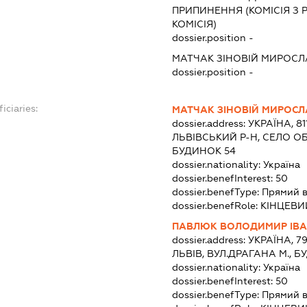
ПРИПИНЕННЯ (КОМІСІЯ З Р
КОМІСІЯ)
dossier.position -
МАТЧАК ЗІНОВІЙ МИРОС
dossier.position -
iciaries:
МАТЧАК ЗІНОВІЙ МИРОС
dossier.address:
УКРАЇНА, 81
ЛЬВІВСЬКИЙ Р-Н, СЕЛО О
БУДИНОК 54
dossier.nationality:
Україна
dossier.benefInterest:
50
dossier.benefType:
Прямий в
dossier.benefRole:
КІНЦЕВИ
ПАВЛЮК ВОЛОДИМИР ІВ
dossier.address:
УКРАЇНА, 7
ЛЬВІВ, ВУЛ.ДРАГАНА М., Б
dossier.nationality:
Україна
dossier.benefInterest:
50
dossier.benefType:
Прямий в