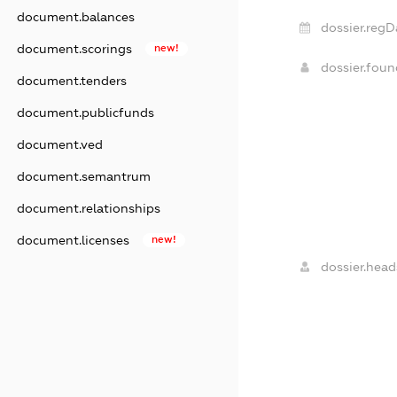
document.balances
dossier.regD
document.scorings
new!
dossier.fou
document.tenders
document.publicfunds
document.ved
document.semantrum
document.relationships
document.licenses
new!
dossier.head