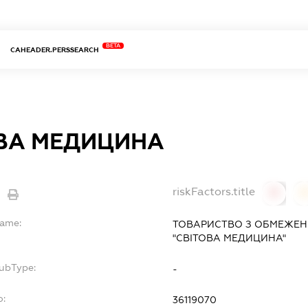
BETA
CAHEADER.PERSSEARCH
ВА МЕДИЦИНА
riskFactors.title
0
Name:
ТОВАРИСТВО З ОБМЕЖЕН
"СВІТОВА МЕДИЦИНА"
SubType:
-
o:
36119070