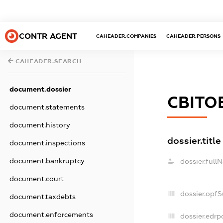
CONTR AGENT
CAHEADER.COMPANIES
CAHEADER.PERSONS
CAHEADER.SEARCH
document.dossier
СВІТО
document.statements
document.history
dossier.title
document.inspections
document.bankruptcy
dossier.full
document.court
dossier.opf
document.taxdebts
document.enforcements
dossier.edrp