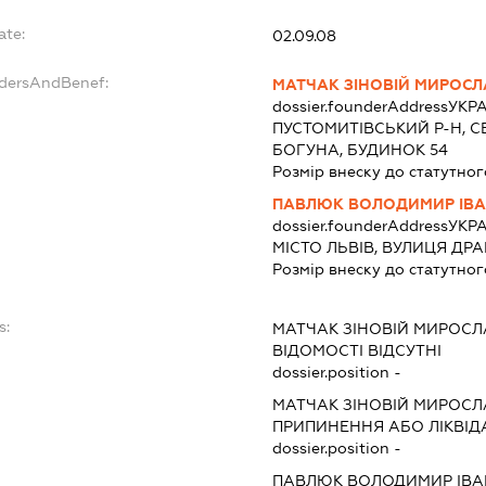
ate:
02.09.08
ndersAndBenef:
МАТЧАК ЗІНОВІЙ МИРОС
dossier.founderAddress
УКРА
ПУСТОМИТІВСЬКИЙ Р-Н, 
БОГУНА, БУДИНОК 54
Розмір внеску до статутног
ПАВЛЮК ВОЛОДИМИР ІВ
dossier.founderAddress
УКРА
МІСТО ЛЬВІВ, ВУЛИЦЯ ДРА
Розмір внеску до статутног
s:
МАТЧАК ЗІНОВІЙ МИРОС
ВІДОМОСТІ ВІДСУТНІ
dossier.position -
МАТЧАК ЗІНОВІЙ МИРОС
ПРИПИНЕННЯ АБО ЛІКВІД
dossier.position -
ПАВЛЮК ВОЛОДИМИР ІВ