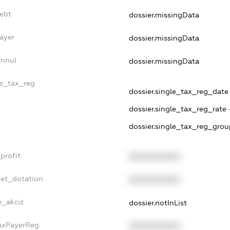
ebt
dossier.missingData
ayer
dossier.missingData
Annul
dossier.missingData
le_tax_reg
dossier.single_tax_reg_date -
dossier.single_tax_reg_rate 
dossier.single_tax_reg_grou
profit
XXXXXXXXXX
get_dotation
XXXXXXXXXX
e_akciz
dossier.notInList
TaxPayerReg
XXXXXXXXXX