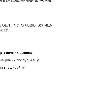
Й БЕНЕФІЦІАРНИЙ ВЛАСНИК
А ОБЛ., МІСТО ЛЬВІВ, ВУЛИЦЯ
 131
еріодичних видань
ційних послуг, н.в.і.у.
сть із дизайну