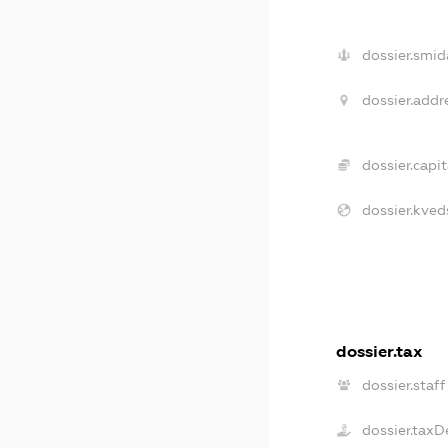
dossier.smid
dossier.addr
dossier.capit
dossier.kved
dossier.tax
dossier.staff
dossier.taxD