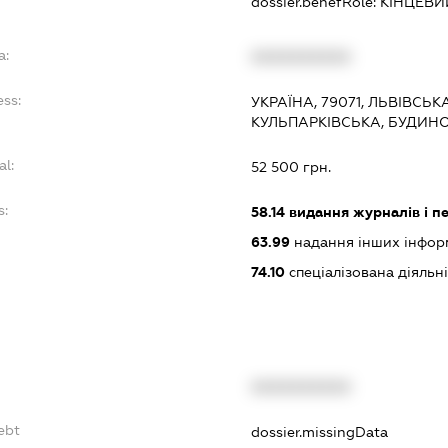
dossier.benefRole:
КІНЦЕВИ
a:
XXXXXXXXXX
ess:
УКРАЇНА, 79071, ЛЬВІВСЬК
КУЛЬПАРКІВСЬКА, БУДИНОК
al:
52 500 грн.
s:
58.14
видання журналів і п
63.99
надання інших інформа
74.10
спеціалізована діяльні
XXXXXXXXXX
ebt
dossier.missingData