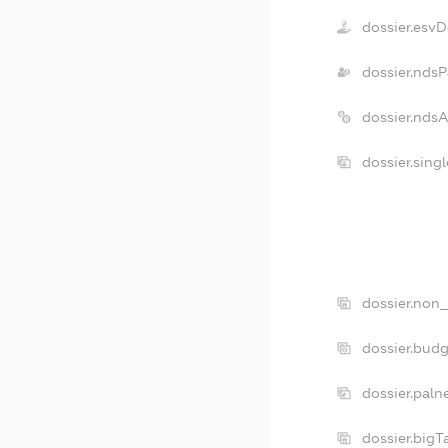
dossier.esvD
dossier.ndsP
dossier.nds
dossier.sing
dossier.non_
dossier.bud
dossier.paln
dossier.big