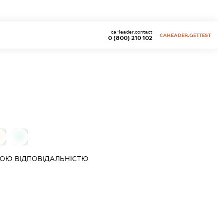
caHeader.contact
CAHEADER.GETTEST
0 (800) 210 102
0
0
ОЮ ВІДПОВІДАЛЬНІСТЮ