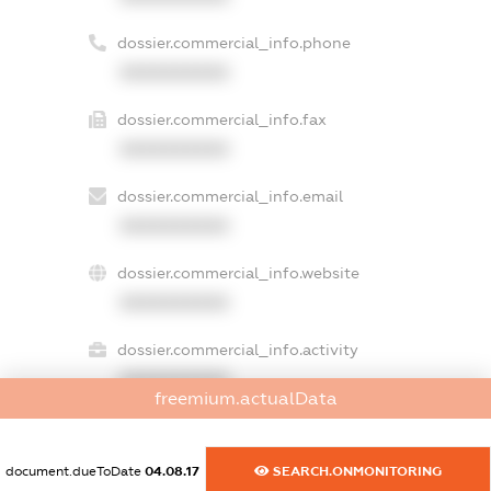
dossier.commercial_info.phone
XXXXXXXXXX
dossier.commercial_info.fax
XXXXXXXXXX
dossier.commercial_info.email
XXXXXXXXXX
dossier.commercial_info.website
XXXXXXXXXX
dossier.commercial_info.activity
XXXXXXXXXX
freemium.actualData
document.dueToDate
04.08.17
SEARCH.ONMONITORING
freemium.exampleText_1