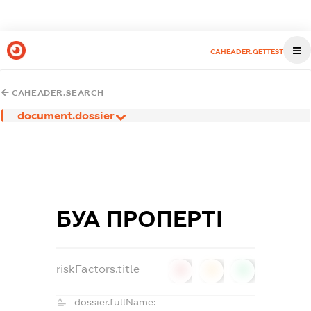
CAHEADER.GETTEST
CAHEADER.SEARCH
document.dossier
БУА ПРОПЕРТІ
riskFactors.title
0
0
0
dossier.fullName: