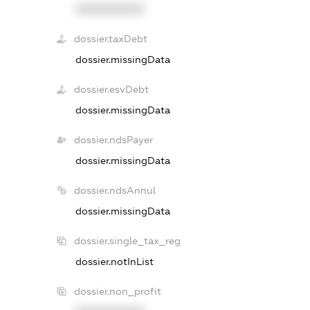
XXXXXXXXXX
dossier.taxDebt
dossier.missingData
dossier.esvDebt
dossier.missingData
dossier.ndsPayer
dossier.missingData
dossier.ndsAnnul
dossier.missingData
dossier.single_tax_reg
dossier.notInList
dossier.non_profit