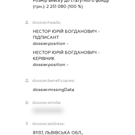
Розмір внеску до статутного фонду
(грн.):
2 251 080
(100 %)
dossier.heads:
НЕСТОР ЮРІЙ БОГДАНОВИЧ
-
ПІДПИСАНТ
dossier.position -
НЕСТОР ЮРІЙ БОГДАНОВИЧ
-
КЕРІВНИК
dossier.position -
dossier.beneficiaries:
dossier.missingData
dossier.smida:
XXXXXXXXXX
dossier.address:
81137, ЛЬВІВСЬКА ОБЛ.,