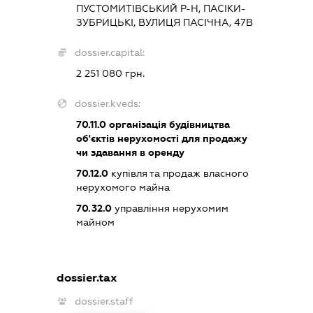
ПУСТОМИТІВСЬКИЙ Р-Н, ПАСІКИ-
ЗУБРИЦЬКІ, ВУЛИЦЯ ПАСІЧНА, 47В
dossier.capital:
2 251 080 грн.
dossier.kveds:
70.11.0
організація будівництва
об'єктів нерухомості для продажу
чи здавання в оренду
70.12.0
купівля та продаж власного
нерухомого майна
70.32.0
управління нерухомим
майном
dossier.tax
dossier.staff