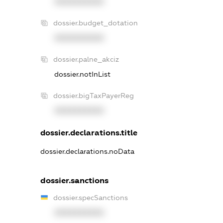
XXXXXXXXXX
dossier.budget_dotation
XXXXXXXXXX
dossier.palne_akciz
dossier.notInList
dossier.bigTaxPayerReg
XXXXXXXXXX
dossier.declarations.title
dossier.declarations.noData
dossier.sanctions
dossier.specSanctions
XXXXXXXXXX