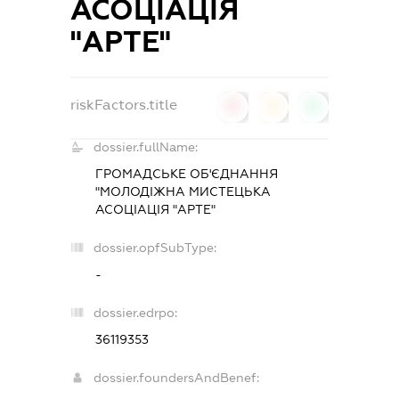
АСОЦІАЦІЯ
"АРТЕ"
riskFactors.title
0
0
0
dossier.fullName:
ГРОМАДСЬКЕ ОБ'ЄДНАННЯ
"МОЛОДІЖНА МИСТЕЦЬКА
АСОЦІАЦІЯ "АРТЕ"
dossier.opfSubType:
-
dossier.edrpo:
36119353
dossier.foundersAndBenef: