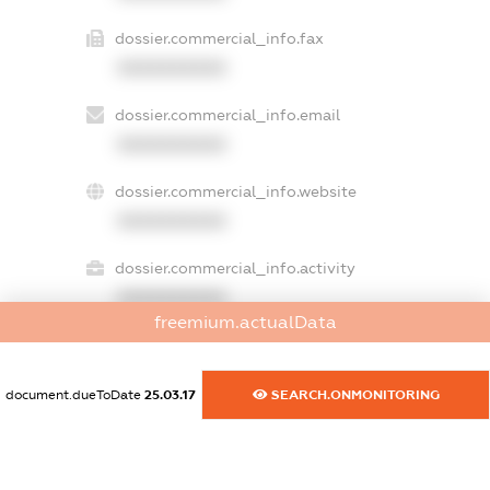
dossier.commercial_info.fax
XXXXXXXXXX
dossier.commercial_info.email
XXXXXXXXXX
dossier.commercial_info.website
XXXXXXXXXX
dossier.commercial_info.activity
XXXXXXXXXX
freemium.actualData
freemium.exampleText_1
document.dueToDate
25.03.17
SEARCH.ONMONITORING
freemium.exampleText_2
freemium.anonymousPerSearch2
FREEMIUM.DETAILS