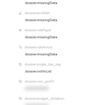
dossier.missingData
dossier.esvDebt
dossier.missingData
dossier.ndsPayer
dossier.missingData
dossier.ndsAnnul
dossier.missingData
dossier.single_tax_reg
dossier.notInList
dossier.non_profit
XXXXXXXXXX
dossier.budget_dotation