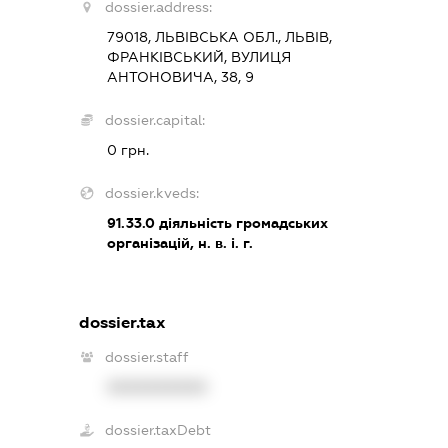
dossier.address:
79018, ЛЬВІВСЬКА ОБЛ., ЛЬВІВ,
ФРАНКІВСЬКИЙ, ВУЛИЦЯ
АНТОНОВИЧА, 38, 9
dossier.capital:
0 грн.
dossier.kveds:
91.33.0
діяльність громадських
організацій, н. в. і. г.
dossier.tax
dossier.staff
XXXXXXXXXX
dossier.taxDebt