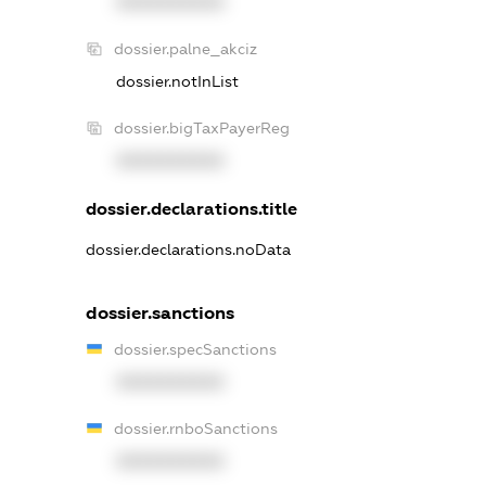
XXXXXXXXXX
dossier.palne_akciz
dossier.notInList
dossier.bigTaxPayerReg
XXXXXXXXXX
dossier.declarations.title
dossier.declarations.noData
dossier.sanctions
dossier.specSanctions
XXXXXXXXXX
dossier.rnboSanctions
XXXXXXXXXX