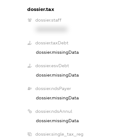
dossier.tax
dossier.staff
XXXXXXXXXX
dossier.taxDebt
dossier.missingData
dossier.esvDebt
dossier.missingData
dossier.ndsPayer
dossier.missingData
dossier.ndsAnnul
dossier.missingData
dossier.single_tax_reg