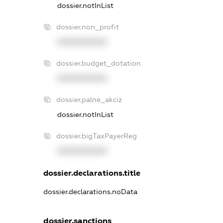
dossier.notInList
dossier.non_profit
XXXXXXXXXX
dossier.budget_dotation
XXXXXXXXXX
dossier.palne_akciz
dossier.notInList
dossier.bigTaxPayerReg
XXXXXXXXXX
dossier.declarations.title
dossier.declarations.noData
dossier.sanctions