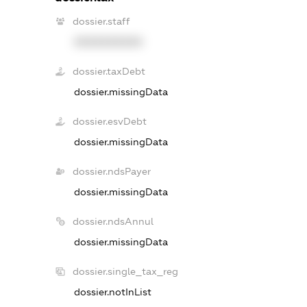
dossier.staff
XXXXXXXXXX
dossier.taxDebt
dossier.missingData
dossier.esvDebt
dossier.missingData
dossier.ndsPayer
dossier.missingData
dossier.ndsAnnul
dossier.missingData
dossier.single_tax_reg
dossier.notInList