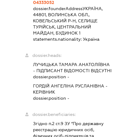
04333052
dossier.founderAddress
УКРАЇНА,
44801, ВОЛИНСЬКА ОБЛ.,
КОВЕЛЬСЬКИЙ Р-Н, СЕЛИЩЕ
ТУРІЙСЬК, ЦЕНТРАЛЬНИЙ
МАЙДАН, БУДИНОК 1
statements.nationality:
Україна
dossier.heads:
ЛУЧИЦЬКА ТАМАРА АНАТОЛІЇВНА
-
ПІДПИСАНТ
ВІДОМОСТІ ВІДСУТНІ
dossier.position -
ГОРДІЙ АНГЕЛІНА РУСЛАНІВНА
-
КЕРІВНИК
dossier.position -
dossier.beneficiaries:
Згідно п.2 ст.9 ЗУ “Про державну
реєстрацію юридичних осіб,
фізичних осіб-підриємців та