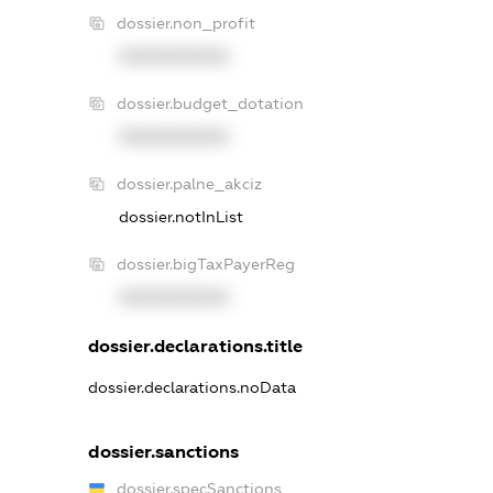
dossier.non_profit
XXXXXXXXXX
dossier.budget_dotation
XXXXXXXXXX
dossier.palne_akciz
dossier.notInList
dossier.bigTaxPayerReg
XXXXXXXXXX
dossier.declarations.title
dossier.declarations.noData
dossier.sanctions
dossier.specSanctions