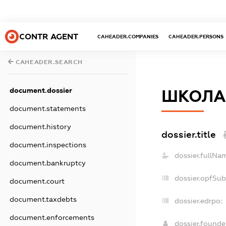
CONTR AGENT
CAHEADER.COMPANIES
CAHEADER.PERSONS
CAHEADER.SEARCH
document.dossier
ШКОЛА
document.statements
document.history
dossier.title
document.inspections
dossier.fullNa
document.bankruptcy
dossier.opfSub
document.court
document.taxdebts
dossier.edrpo:
document.enforcements
dossier.found