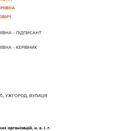
ИМІВНА
ЙОВИЧ
ІЇВНА
-
ПІДПИСАНТ
ІЇВНА
-
КЕРІВНИК
Л., УЖГОРОД, ВУЛИЦЯ
х організацій, н. в. і. г.