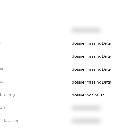
XXXXXXXXXX
t
dossier.missingData
t
dossier.missingData
er
dossier.missingData
nul
dossier.missingData
_tax_reg
dossier.notInList
ofit
XXXXXXXXXX
t_dotation
XXXXXXXXXX