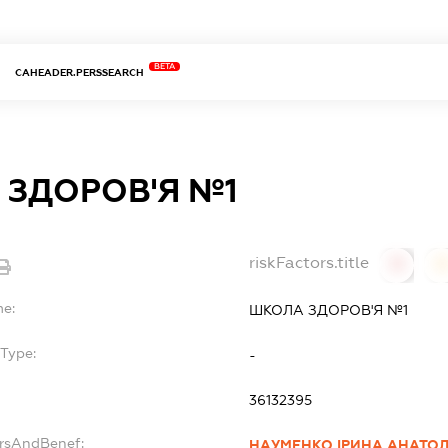
BETA
CAHEADER.PERSSEARCH
 ЗДОРОВ'Я №1
riskFactors.title
0
0
me:
ШКОЛА ЗДОРОВ'Я №1
Type:
-
36132395
ersAndBenef:
НАУМЕНКО ІРИНА АНАТОЛ