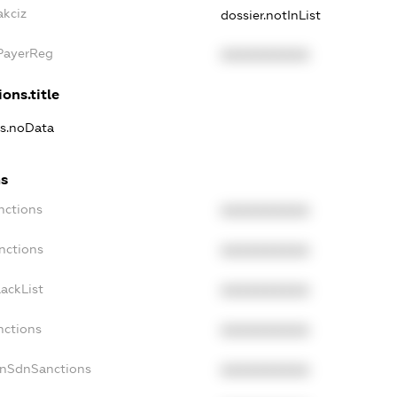
akciz
dossier.notInList
xPayerReg
XXXXXXXXXX
ons.title
ns.noData
ns
nctions
XXXXXXXXXX
nctions
XXXXXXXXXX
ackList
XXXXXXXXXX
nctions
XXXXXXXXXX
onSdnSanctions
XXXXXXXXXX