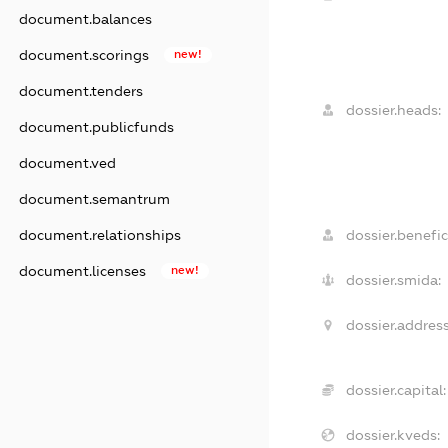
document.balances
document.scorings
new!
document.tenders
dossier.heads:
document.publicfunds
document.ved
document.semantrum
document.relationships
dossier.benefic
document.licenses
new!
dossier.smida:
dossier.address
dossier.capital:
dossier.kveds: