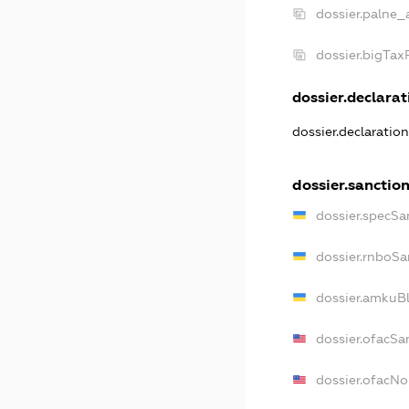
dossier.palne_
dossier.bigTa
dossier.declarati
dossier.declaratio
dossier.sanctio
dossier.specSa
dossier.rnboSa
dossier.amkuBl
dossier.ofacSa
dossier.ofacN