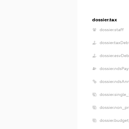
dossier.tax
dossier.staff
dossier.taxDeb
dossier.esvDeb
dossier.ndsPay
dossier.ndsAn
dossier.single
dossier.non_pr
dossier.budge