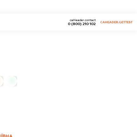
caHeader.contact
CAHEADER.GETTEST
0 (800) 210 102
0
ІЇВНА