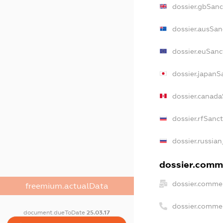
dossier.gbSanc
dossier.ausSan
dossier.euSanc
dossier.japanS
dossier.canad
dossier.rfSanc
dossier.russian
dossier.comme
dossier.commer
freemium.actualData
dossier.comme
document.dueToDate
25.03.17