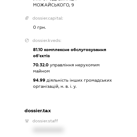
МОЖАЙСЬКОГО, 9
dossier.capital:
0 грн.
dossier.kveds:
81.10
комплексне обслуговування
об'єктів
70.32.0
управління нерухомим
майном
94.99
діяльність інших громадських
організацій, н. в. і. у.
dossier.tax
dossier.staff
XXXXXXXXXX