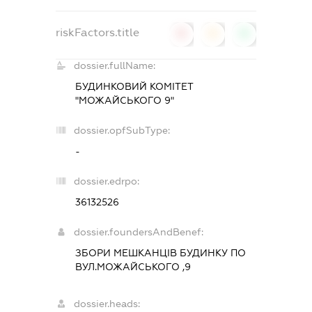
riskFactors.title
0
0
0
dossier.fullName:
БУДИНКОВИЙ КОМІТЕТ
"МОЖАЙСЬКОГО 9"
dossier.opfSubType:
-
dossier.edrpo:
36132526
dossier.foundersAndBenef:
ЗБОРИ МЕШКАНЦІВ БУДИНКУ ПО
ВУЛ.МОЖАЙСЬКОГО ,9
dossier.heads: