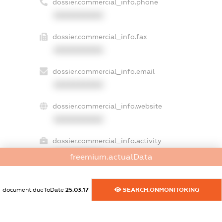
dossier.commercial_info.phone
XXXXXXXXXX
dossier.commercial_info.fax
XXXXXXXXXX
dossier.commercial_info.email
XXXXXXXXXX
dossier.commercial_info.website
XXXXXXXXXX
dossier.commercial_info.activity
XXXXXXXXXX
freemium.actualData
document.dueToDate
25.03.17
SEARCH.ONMONITORING
freemium.exampleText_1
freemium.exampleText_2
freemium.anonymousPerSearch2