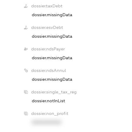
dossier.taxDebt
dossier.missingData
dossier.esvDebt
dossier.missingData
dossier.ndsPayer
dossier.missingData
dossier.ndsAnnul
dossier.missingData
dossier.single_tax_reg
dossier.notInList
dossier.non_profit
XXXXXXXXXX