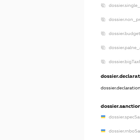
dossier.single
dossier.non_pr
dossier.budge
dossier.palne_
dossier.bigTa
dossier.declarat
dossier.declarati
dossier.sanctio
dossier.specS
dossier.rnboS