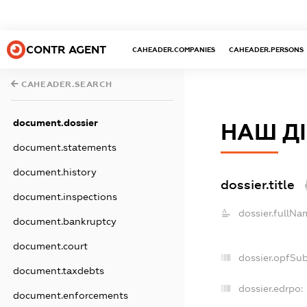
CONTR AGENT
CAHEADER.COMPANIES
CAHEADER.PERSONS
CAHEADER.SEARCH
document.dossier
НАШ ДІ
document.statements
document.history
dossier.title
document.inspections
dossier.fullNa
document.bankruptcy
document.court
dossier.opfSu
document.taxdebts
dossier.edrpo:
document.enforcements