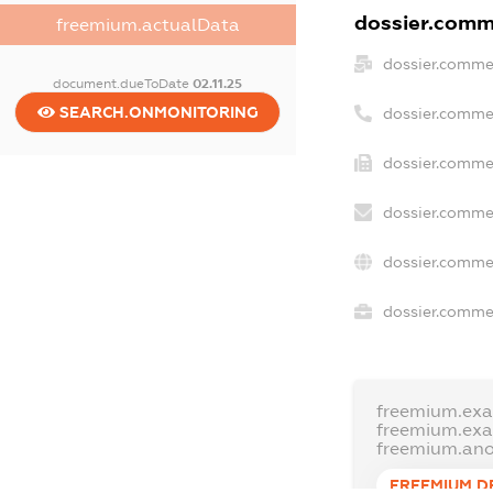
dossier.comme
freemium.actualData
dossier.comme
document.dueToDate
02.11.25
SEARCH.ONMONITORING
dossier.comme
dossier.commer
dossier.commer
dossier.comme
dossier.commer
freemium.ex
freemium.ex
freemium.an
FREEMIUM.D