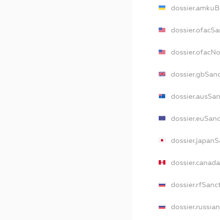
dossier.amkuB
dossier.ofacSa
dossier.ofacN
dossier.gbSan
dossier.ausSa
dossier.euSan
dossier.japan
dossier.canad
dossier.rfSanc
dossier.russia