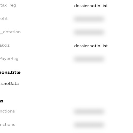
_tax_reg
dossier.notInList
ofit
XXXXXXXXXX
t_dotation
XXXXXXXXXX
akciz
dossier.notInList
xPayerReg
XXXXXXXXXX
ions.title
ons.noData
ns
anctions
XXXXXXXXXX
anctions
XXXXXXXXXX