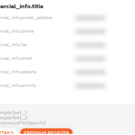
rcial_info.title
rcial_info.postal_address
XXXXXXXXXX
rcial_info.phone
XXXXXXXXXX
cial_info.fax
XXXXXXXXXX
cial_info.email
XXXXXXXXXX
rcial_info.website
XXXXXXXXXX
cial_info.activity
XXXXXXXXXX
ampleText_1
ampleText_2
onymousPerSearch2
ETAILS
FREEMIUM.REGISTER