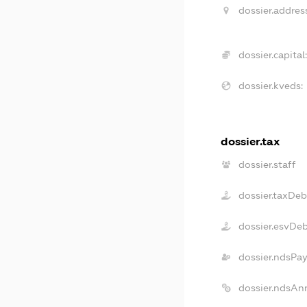
dossier.addres
dossier.capital
dossier.kveds:
dossier.tax
dossier.staff
dossier.taxDeb
dossier.esvDe
dossier.ndsPa
dossier.ndsAn