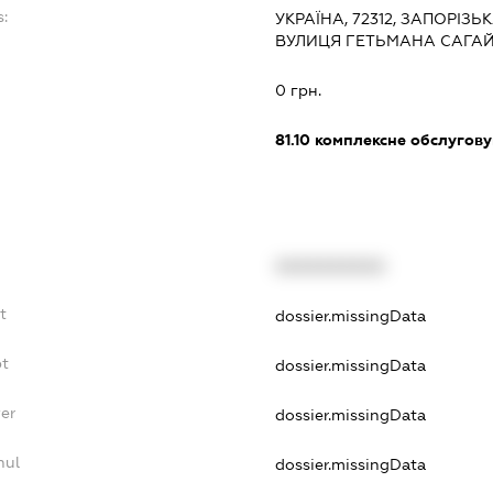
s:
УКРАЇНА, 72312, ЗАПОРІЗЬ
ВУЛИЦЯ ГЕТЬМАНА САГАЙ
:
0 грн.
81.10
комплексне обслуговув
XXXXXXXXXX
t
dossier.missingData
bt
dossier.missingData
yer
dossier.missingData
nul
dossier.missingData