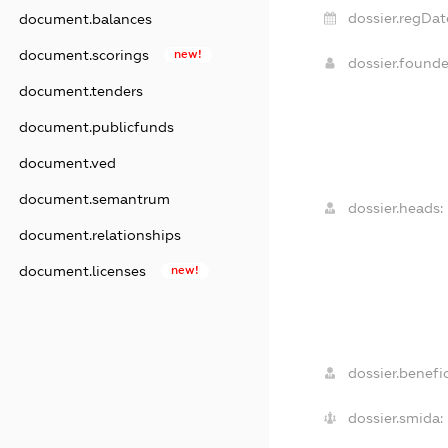
dossier.regDat
document.balances
document.scorings
new!
dossier.found
document.tenders
document.publicfunds
document.ved
document.semantrum
dossier.heads:
document.relationships
document.licenses
new!
dossier.benefic
dossier.smida: