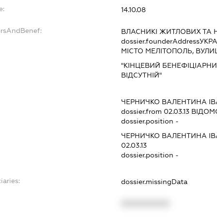
e:
14.10.08
ersAndBenef:
ВЛАСНИКІ ЖИТЛОВИХ ТА
dossier.founderAddress
УКРА
МІСТО МЕЛІТОПОЛЬ, ВУЛИ
"КІНЦЕВИЙ БЕНЕФІЦІАРНИ
ВІДСУТНІЙ"
ЧЕРНИЧКО ВАЛЕНТИНА ІВ
dossier.from 02.03.13
ВІДОМО
dossier.position -
ЧЕРНИЧКО ВАЛЕНТИНА ІВ
02.03.13
dossier.position -
iaries:
dossier.missingData
XXXXXXXXXX