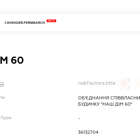
BETA
CAHEADER.PERSSEARCH
М 60
riskFactors.title
0
0
me:
ОБ'ЄДНАННЯ СПІВВЛАСНИ
БУДИНКУ "НАШ ДІМ 60"
bType:
-
36132704