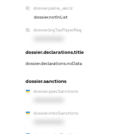
dossier.palne_akciz
dossier.notInList
dossier.bigTaxPayerReg
XXXXXXXXXX
dossier.declarations.title
dossier.declarations.noData
dossier.sanctions
dossier.specSanctions
XXXXXXXXXX
dossier.rnboSanctions
XXXXXXXXXX