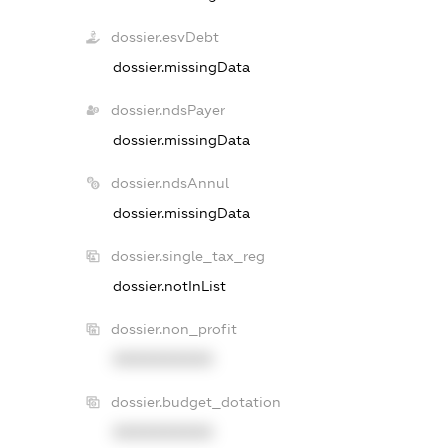
dossier.esvDebt
dossier.missingData
dossier.ndsPayer
dossier.missingData
dossier.ndsAnnul
dossier.missingData
dossier.single_tax_reg
dossier.notInList
dossier.non_profit
XXXXXXXXXX
dossier.budget_dotation
XXXXXXXXXX