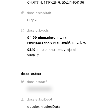
СНЯТИН, 1 ГРУДНЯ, БУДИНОК 36
dossier.capital:
0 грн.
dossier.kveds:
94.99
діяльність інших
громадських організацій, н. в. і. у.
93.19
інша діяльність у сфері
спорту
dossier.tax
dossier.staff
XXXXXXXXXX
dossier.taxDebt
dossier.missingData