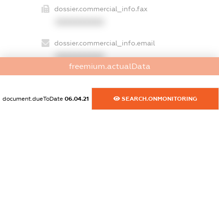
dossier.commercial_info.fax
XXXXXXXXXX
dossier.commercial_info.email
XXXXXXXXXX
freemium.actualData
dossier.commercial_info.website
XXXXXXXXXX
document.dueToDate
06.04.21
SEARCH.ONMONITORING
dossier.commercial_info.activity
XXXXXXXXXX
freemium.exampleText_1
freemium.exampleText_2
freemium.anonymousPerSearch2
FREEMIUM.DETAILS
FREEMIUM.REGISTER