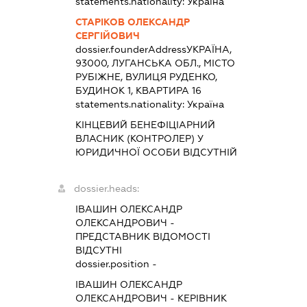
statements.nationality:
Україна
СТАРІКОВ ОЛЕКСАНДР
СЕРГІЙОВИЧ
dossier.founderAddress
УКРАЇНА,
93000, ЛУГАНСЬКА ОБЛ., МІСТО
РУБІЖНЕ, ВУЛИЦЯ РУДЕНКО,
БУДИНОК 1, КВАРТИРА 16
statements.nationality:
Україна
КІНЦЕВИЙ БЕНЕФІЦІАРНИЙ
ВЛАСНИК (КОНТРОЛЕР) У
ЮРИДИЧНОЇ ОСОБИ ВІДСУТНІЙ
dossier.heads:
ІВАШИН ОЛЕКСАНДР
ОЛЕКСАНДРОВИЧ
-
ПРЕДСТАВНИК
ВІДОМОСТІ
ВІДСУТНІ
dossier.position -
ІВАШИН ОЛЕКСАНДР
ОЛЕКСАНДРОВИЧ
-
КЕРІВНИК