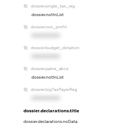
dossier.single_tax_reg
dossier.notInList
dossier.non_profit
XXXXXXXXXX
dossier.budget_dotation
XXXXXXXXXX
dossier.palne_akciz
dossier.notInList
dossier.bigTaxPayerReg
XXXXXXXXXX
dossier.declarations.title
dossier.declarations.noData