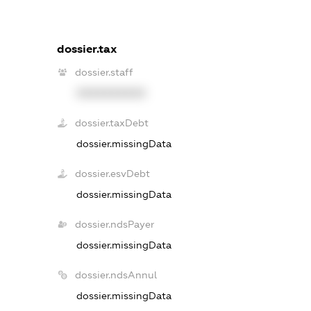
dossier.tax
dossier.staff
XXXXXXXXXX
dossier.taxDebt
dossier.missingData
dossier.esvDebt
dossier.missingData
dossier.ndsPayer
dossier.missingData
dossier.ndsAnnul
dossier.missingData