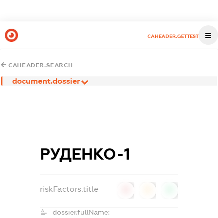
CAHEADER.GETTEST
CAHEADER.SEARCH
document.dossier
РУДЕНКО-1
riskFactors.title
0
0
0
dossier.fullName: