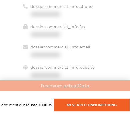
dossier.commercial_info.phone
XXXXXXXXXX
dossier.commercial_info.fax
XXXXXXXXXX
dossier.commercial_info.email
XXXXXXXXXX
dossier.commercial_info.website
XXXXXXXXXX
freemium.actualData
dossier.commercial_info.activity
XXXXXXXXXX
document.dueToDate
30.10.25
SEARCH.ONMONITORING
freemium.exampleText_1
freemium.exampleText_2