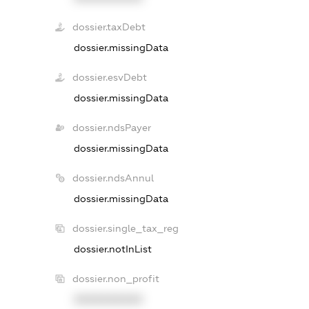
dossier.taxDebt
dossier.missingData
dossier.esvDebt
dossier.missingData
dossier.ndsPayer
dossier.missingData
dossier.ndsAnnul
dossier.missingData
dossier.single_tax_reg
dossier.notInList
dossier.non_profit
XXXXXXXXXX