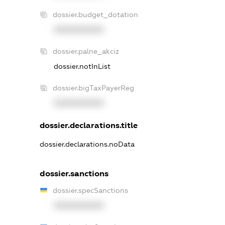
dossier.budget_dotation
XXXXXXXXXX
dossier.palne_akciz
dossier.notInList
dossier.bigTaxPayerReg
XXXXXXXXXX
dossier.declarations.title
dossier.declarations.noData
dossier.sanctions
dossier.specSanctions
XXXXXXXXXX