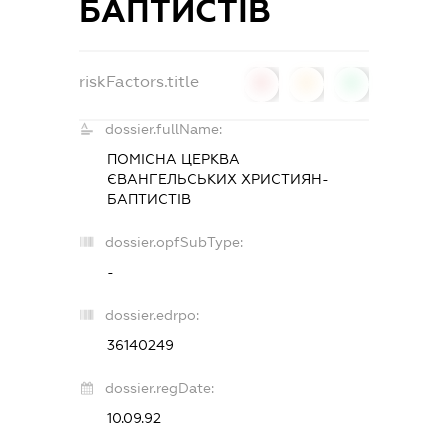
БАПТИСТІВ
riskFactors.title
0
0
0
dossier.fullName:
ПОМІСНА ЦЕРКВА
ЄВАНГЕЛЬСЬКИХ ХРИСТИЯН-
БАПТИСТІВ
dossier.opfSubType:
-
dossier.edrpo:
36140249
dossier.regDate:
10.09.92