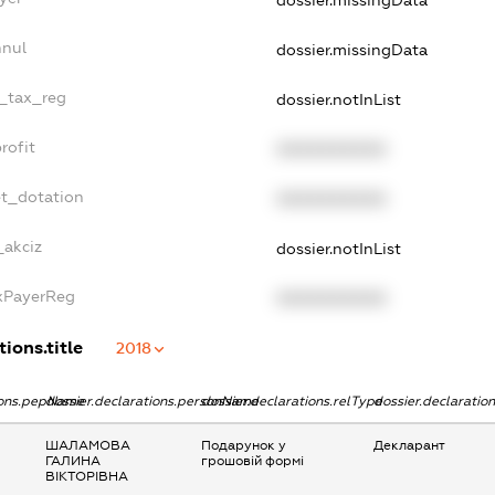
dossier.missingData
nnul
dossier.missingData
e_tax_reg
dossier.notInList
rofit
XXXXXXXXXX
et_dotation
XXXXXXXXXX
_akciz
dossier.notInList
axPayerReg
XXXXXXXXXX
ions.title
2018
tions.pepName
dossier.declarations.personName
dossier.declarations.relType
dossier.declaratio
ШАЛАМОВА
Подарунок у
Декларант
ГАЛИНА
грошовій формі
ВІКТОРІВНА