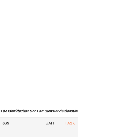
ns.personStatus
dossier.declarations.amount
dossier.declarations.currency
dossier.declarations.source
639
UAH
НАЗК