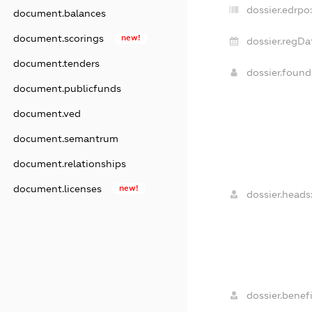
dossier.edrpo:
document.balances
document.scorings
new!
dossier.regDa
document.tenders
dossier.foun
document.publicfunds
document.ved
document.semantrum
document.relationships
document.licenses
new!
dossier.heads
dossier.benefi