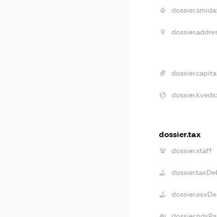
dossier.smida
dossier.addres
dossier.capital
dossier.kveds:
dossier.tax
dossier.staff
dossier.taxDe
dossier.esvDe
dossier.ndsPa