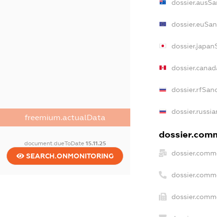
dossier.ausSa
dossier.euSan
dossier.japan
dossier.cana
dossier.rfSan
dossier.russia
freemium.actualData
dossier.comm
document.dueToDate
15.11.25
dossier.comme
SEARCH.ONMONITORING
dossier.comm
dossier.comme