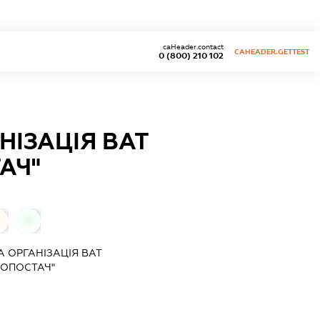
caHeader.contact
CAHEADER.GETTEST
0 (800) 210 102
ІЗАЦІЯ ВАТ
АЧ"
0
0
 ОРГАНІЗАЦІЯ ВАТ
РОПОСТАЧ"