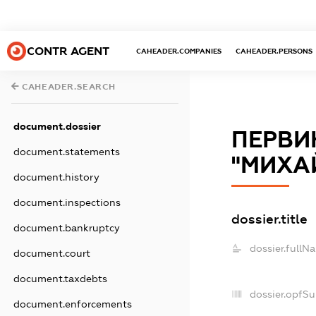
CONTR AGENT
CAHEADER.COMPANIES
CAHEADER.PERSONS
CAHEADER.SEARCH
document.dossier
ПЕРВИ
document.statements
"МИХА
document.history
document.inspections
dossier.title
document.bankruptcy
dossier.fullN
document.court
document.taxdebts
dossier.opfS
document.enforcements