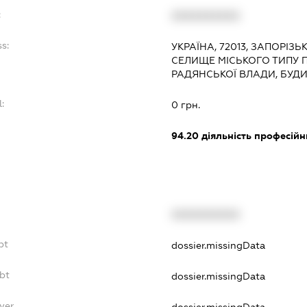
:
XXXXXXXXXX
s:
УКРАЇНА, 72013, ЗАПОРІЗЬ
СЕЛИЩЕ МІСЬКОГО ТИПУ П
РАДЯНСЬКОЇ ВЛАДИ, БУДИ
:
0 грн.
94.20
діяльність професійн
XXXXXXXXXX
bt
dossier.missingData
bt
dossier.missingData
yer