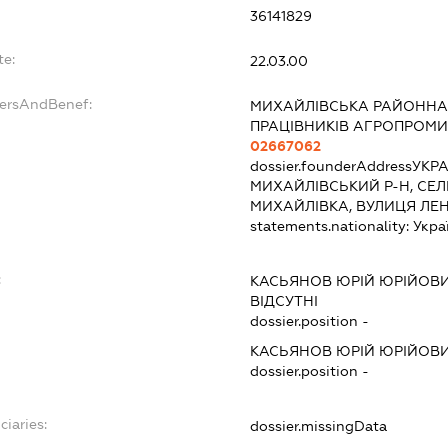
36141829
te:
22.03.00
dersAndBenef:
МИХАЙЛІВСЬКА РАЙОННА 
ПРАЦІВНИКІВ АГРОПРОМ
02667062
dossier.founderAddress
УКРА
МИХАЙЛІВСЬКИЙ Р-Н, СЕ
МИХАЙЛІВКА, ВУЛИЦЯ ЛЕН
statements.nationality:
Укра
:
КАСЬЯНОВ ЮРІЙ ЮРІЙОВ
ВІДСУТНІ
dossier.position -
КАСЬЯНОВ ЮРІЙ ЮРІЙОВ
dossier.position -
ciaries:
dossier.missingData