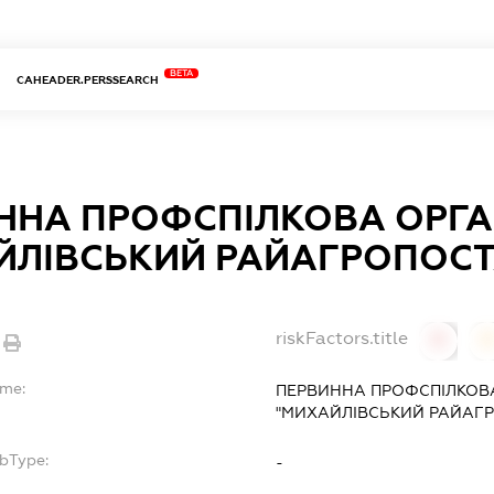
BETA
CAHEADER.PERSSEARCH
ННА ПРОФСПІЛКОВА ОРГАН
ЙЛІВСЬКИЙ РАЙАГРОПОСТ
riskFactors.title
0
ame:
ПЕРВИННА ПРОФСПІЛКОВА
"МИХАЙЛІВСЬКИЙ РАЙАГ
ubType:
-