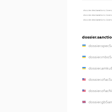
dossier.declarations.licen
dossier.declarations.licen
dossier.declarations.licen
dossier.sancti
dossier.specS
dossier.rnboS
dossier.amkuB
dossier.ofacS
dossier.ofac
dossier.gbSan