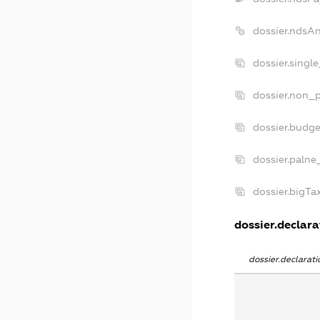
dossier.ndsA
dossier.singl
dossier.non_p
dossier.budg
dossier.palne
dossier.bigT
dossier.declarat
dossier.declara