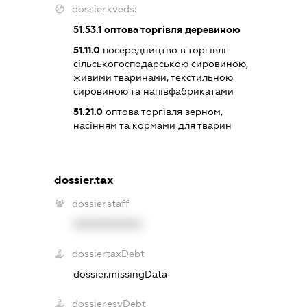
dossier.kveds:
51.53.1
оптова торгівля деревиною
51.11.0
посередництво в торгівлі
сільськогосподарською сировиною,
живими тваринами, текстильною
сировиною та напівфабрикатами
51.21.0
оптова торгівля зерном,
насінням та кормами для тварин
dossier.tax
dossier.staff
XXXXXXXXXX
dossier.taxDebt
dossier.missingData
dossier.esvDebt