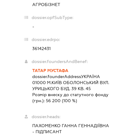
АГРОБІЗНЕТ
dossier.opfSubType:
-
dossier.edrpo:
36142431
dossier.foundersAndBenef:
ТАТАР МУСТАФА
dossier.founderAddress
УКРАЇНА
01000 М.КИЇВ ОБОЛОНСЬКИЙ ВУЛ.
УРИЦЬКОГО БУД. 39 КВ. 45
Розмір внеску до статутного фонду
(грн.):
56 200
(100 %)
dossier.heads:
ПАХОМЕНКО ГАННА ГЕННАДІЇВНА
-
ПІДПИСАНТ