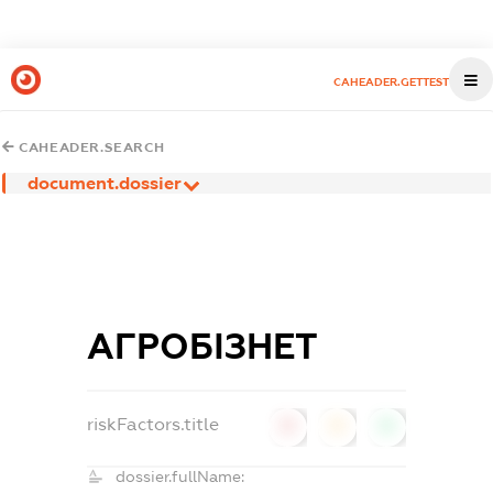
CAHEADER.GETTEST
CAHEADER.SEARCH
document.dossier
АГРОБІЗНЕТ
riskFactors.title
0
0
0
dossier.fullName: