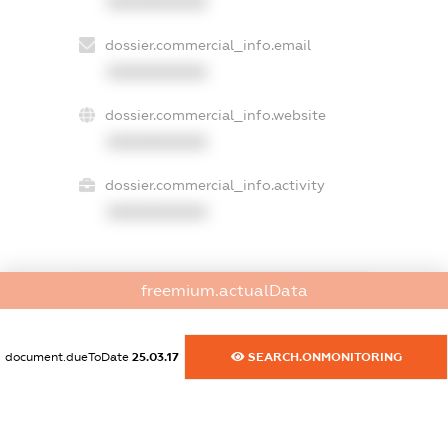
XXXXXXXXXX
dossier.commercial_info.email
XXXXXXXXXX
dossier.commercial_info.website
XXXXXXXXXX
dossier.commercial_info.activity
XXXXXXXXXX
freemium.actualData
freemium.exampleText_1
freemium.exampleText_2
freemium.anonymousPerSearch2
document.dueToDate
25.03.17
SEARCH.ONMONITORING
FREEMIUM.DETAILS
FREEMIUM.REGISTER