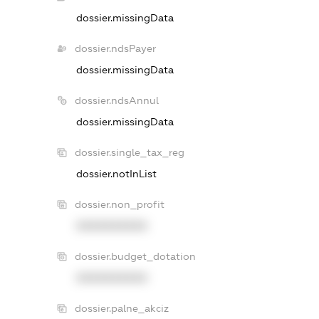
dossier.missingData
dossier.ndsPayer
dossier.missingData
dossier.ndsAnnul
dossier.missingData
dossier.single_tax_reg
dossier.notInList
dossier.non_profit
XXXXXXXXXX
dossier.budget_dotation
XXXXXXXXXX
dossier.palne_akciz