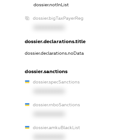
dossier.notInList
dossier.bigTaxPayerReg
XXXXXXXXXX
dossier.declarations.title
dossier.declarations.noData
dossier.sanctions
dossier.specSanctions
XXXXXXXXXX
dossier.rnboSanctions
XXXXXXXXXX
dossier.amkuBlackList
XXXXXXXXXX