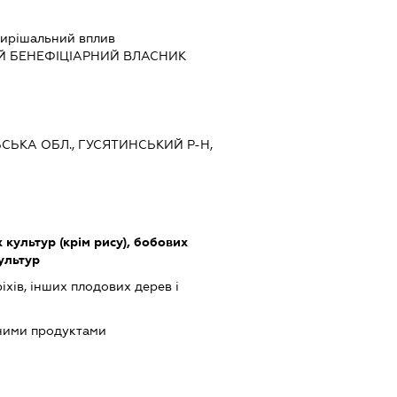
ирішальний вплив
Й БЕНЕФІЦІАРНИЙ ВЛАСНИК
ЛЬСЬКА ОБЛ., ГУСЯТИНСЬКИЙ Р-Н,
культур (крім рису), бобових
культур
іхів, інших плодових дерев і
чними продуктами