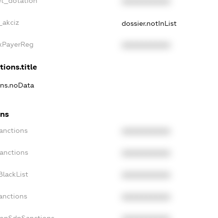
et_dotation
XXXXXXXXXX
_akciz
dossier.notInList
axPayerReg
XXXXXXXXXX
tions.title
ons.noData
ons
anctions
XXXXXXXXXX
Sanctions
XXXXXXXXXX
BlackList
XXXXXXXXXX
anctions
XXXXXXXXXX