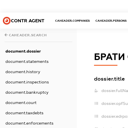
CONTR AGENT
CAHEADER.COMPANIES
CAHEADER.PERSONS
CAHEADER.SEARCH
document.dossier
БРАТИ
document.statements
document.history
dossier.title
document.inspections
dossier.fullN
document.bankruptcy
document.court
dossier.opfS
document.taxdebts
dossier.edrpo
document.enforcements