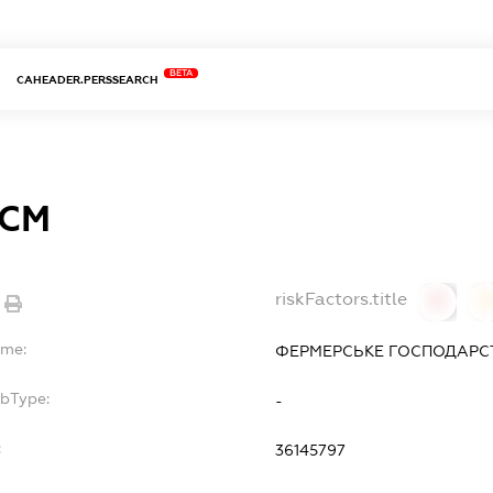
BETA
CAHEADER.PERSSEARCH
 СМ
riskFactors.title
0
ame:
ФЕРМЕРСЬКЕ ГОСПОДАРСТ
ubType:
-
:
36145797