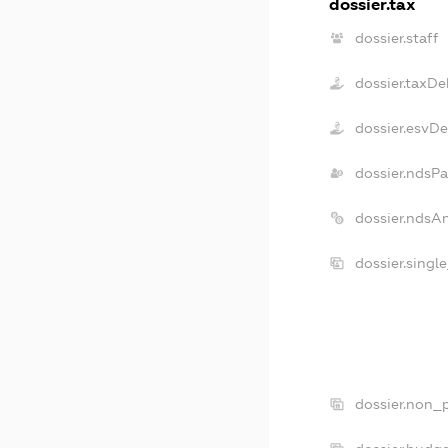
dossier.tax
dossier.staff
dossier.taxDe
dossier.esvD
dossier.ndsPa
dossier.ndsA
dossier.singl
dossier.non_p