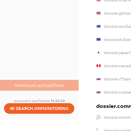
dossier.ofac
dossier.gbSa
dossier.ausSa
dossier.euSan
dossier.japan
dossier.cana
dossier.rfSan
freemium.actualData
dossier.russi
document.dueToDate
15.05.24
dossier.comm
SEARCH.ONMONITORING
dossier.comm
dossier.comm