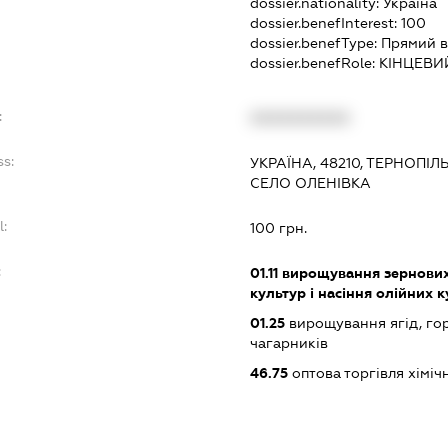
dossier.nationality:
Україна
dossier.benefInterest:
100
dossier.benefType:
Прямий в
dossier.benefRole:
КІНЦЕВИ
:
XXXXXXXXXX
ss:
УКРАЇНА, 48210, ТЕРНОПІ
СЕЛО ОЛЕНІВКА
l:
100 грн.
:
01.11
вирощування зернових 
культур і насіння олійних 
01.25
вирощування ягід, гор
чагарників
46.75
оптова торгівля хімі