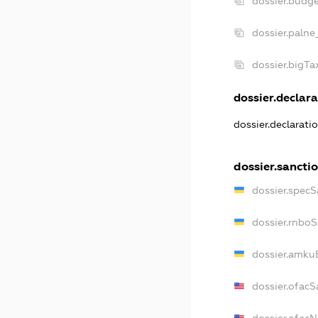
dossier.budg
dossier.palne
dossier.bigT
dossier.declara
dossier.declarati
dossier.sancti
dossier.specS
dossier.rnbo
dossier.amku
dossier.ofacS