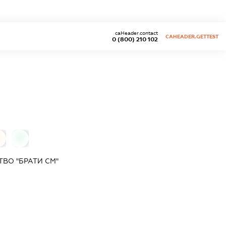
caHeader.contact
CAHEADER.GETTEST
0 (800) 210 102
0
0
ВО "БРАТИ СМ"