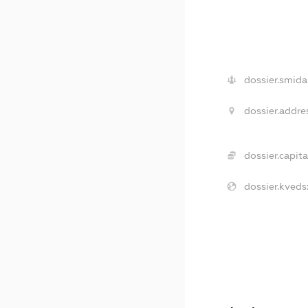
dossier.smida
dossier.addre
dossier.capita
dossier.kveds