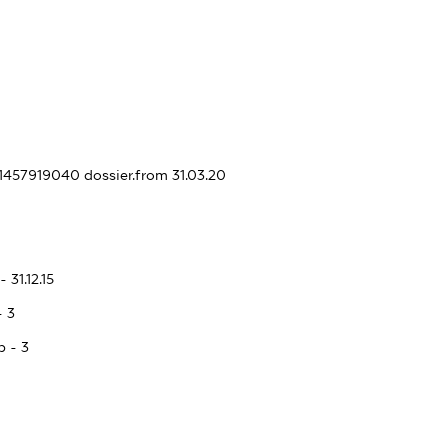
361457919040
dossier.from 31.03.20
 31.12.15
- 3
p - 3