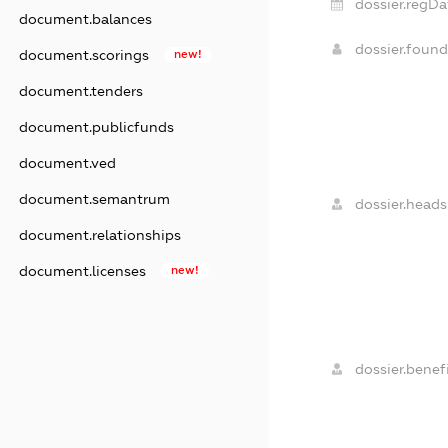
dossier.regDa
document.balances
dossier.foun
document.scorings
new!
document.tenders
document.publicfunds
document.ved
document.semantrum
dossier.heads
document.relationships
document.licenses
new!
dossier.benefi