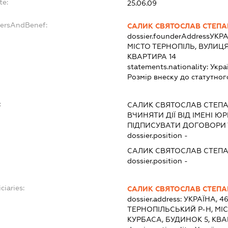
te:
25.06.09
dersAndBenef:
САЛИК СВЯТОСЛАВ СТЕП
dossier.founderAddress
УКРА
МІСТО ТЕРНОПІЛЬ, ВУЛИЦЯ 
КВАРТИРА 14
statements.nationality:
Укра
Розмір внеску до статутног
:
САЛИК СВЯТОСЛАВ СТЕП
ВЧИНЯТИ ДІЇ ВІД ІМЕНІ Ю
ПІДПИСУВАТИ ДОГОВОРИ 
dossier.position -
САЛИК СВЯТОСЛАВ СТЕП
dossier.position -
ciaries:
САЛИК СВЯТОСЛАВ СТЕП
dossier.address:
УКРАЇНА, 4
ТЕРНОПІЛЬСЬКИЙ Р-Н, МІС
КУРБАСА, БУДИНОК 5, КВА