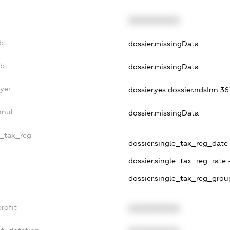
XXXXXXXXXX
bt
dossier.missingData
ebt
dossier.missingData
yer
dossier.yes
dossier.ndsInn 
nnul
dossier.missingData
e_tax_reg
dossier.single_tax_reg_date -
dossier.single_tax_reg_rate 
dossier.single_tax_reg_grou
rofit
XXXXXXXXXX