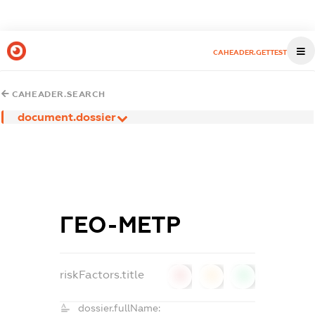
CAHEADER.GETTEST
CAHEADER.SEARCH
document.dossier
ГЕО-МЕТР
riskFactors.title
0
0
0
dossier.fullName: