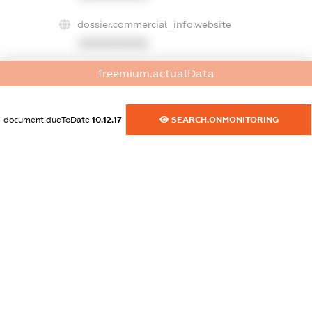
dossier.commercial_info.website
XXXXXXXXXX
freemium.actualData
dossier.commercial_info.activity
XXXXXXXXXX
document.dueToDate
10.12.17
SEARCH.ONMONITORING
freemium.exampleText_1
freemium.exampleText_2
freemium.anonymousPerSearch2
FREEMIUM.DETAILS
FREEMIUM.REGISTER