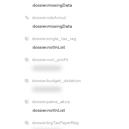
dossier.missingData
dossier.ndsAnnul
dossier.missingData
dossier.single_tax_reg
dossier.notInList
dossier.non_profit
XXXXXXXXXX
dossier.budget_dotation
XXXXXXXXXX
dossier.palne_akciz
dossier.notInList
dossier.bigTaxPayerReg