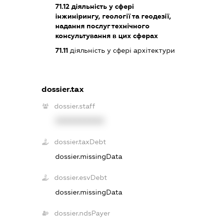
71.12
діяльність у сфері
інжинірингу, геології та геодезії,
надання послуг технічного
консультування в цих сферах
71.11
діяльність у сфері архітектури
dossier.tax
dossier.staff
XXXXXXXXXX
dossier.taxDebt
dossier.missingData
dossier.esvDebt
dossier.missingData
dossier.ndsPayer