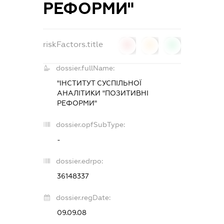
РЕФОРМИ"
riskFactors.title
0
0
0
dossier.fullName:
"ІНСТИТУТ СУСПІЛЬНОЇ
АНАЛІТИКИ "ПОЗИТИВНІ
РЕФОРМИ"
dossier.opfSubType:
-
dossier.edrpo:
36148337
dossier.regDate:
09.09.08