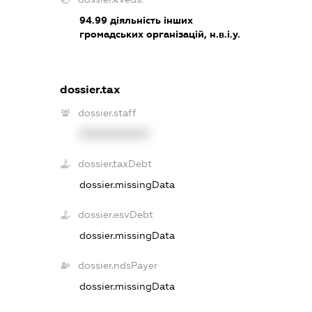
94.99
діяльність інших
громадських організацій, н.в.і.у.
dossier.tax
dossier.staff
XXXXXXXXXX
dossier.taxDebt
dossier.missingData
dossier.esvDebt
dossier.missingData
dossier.ndsPayer
dossier.missingData