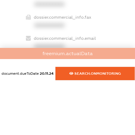
XXXXXXXXXX
dossier.commercial_info.fax
XXXXXXXXXX
dossier.commercial_info.email
XXXXXXXXXX
freemium.actualData
dossier.commercial_info.website
XXXXXXXXXX
document.dueToDate
20.11.24
SEARCH.ONMONITORING
dossier.commercial_info.activity
XXXXXXXXXX
freemium.exampleText_1
freemium.exampleText_2
freemium.anonymousPerSearch2