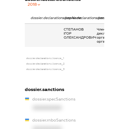
2018
dossier.declarations.pepName
dossier.declarations.personName
dossier.declaration
СТЕПАНОВ
Членство суб’єкта
ІГОР
декларування в
ОЛЕКСАНДРОВИЧ
організаціях та їх
органах
dossier.declarations.license_1
dossier.declarations.license_2
dossier.declarations.license_3
dossier.sanctions
dossier.specSanctions
XXXXXXXXXX
dossier.rnboSanctions
XXXXXXXXXX