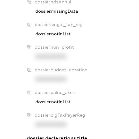
dossier.ndsAnnul
dossier.missingData
dossier.single_tax_reg
dossier.notInList
dossier.non_profit
XXXXXXXXXX
dossier.budget_dotation
XXXXXXXXXX
dossier.palne_akciz
dossier.notInList
dossier.bigTaxPayerReg
XXXXXXXXXX
dossier.declarations.title