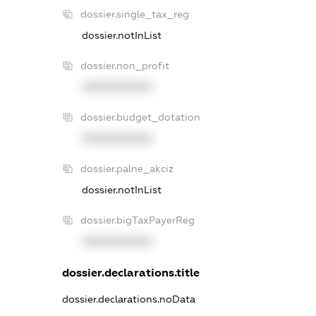
dossier.single_tax_reg
dossier.notInList
dossier.non_profit
XXXXXXXXXX
dossier.budget_dotation
XXXXXXXXXX
dossier.palne_akciz
dossier.notInList
dossier.bigTaxPayerReg
XXXXXXXXXX
dossier.declarations.title
dossier.declarations.noData