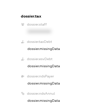
dossier.tax
dossier.staff
XXXXXXXXXX
dossier.taxDebt
dossier.missingData
dossier.esvDebt
dossier.missingData
dossier.ndsPayer
dossier.missingData
dossier.ndsAnnul
dossier.missingData