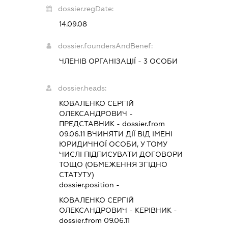
dossier.regDate:
14.09.08
dossier.foundersAndBenef:
ЧЛЕНІВ ОРГАНІЗАЦІЇ - 3 ОСОБИ
dossier.heads:
КОВАЛЕНКО СЕРГІЙ
ОЛЕКСАНДРОВИЧ
-
ПРЕДСТАВНИК
- dossier.from
09.06.11
ВЧИНЯТИ ДІЇ ВІД ІМЕНІ
ЮРИДИЧНОЇ ОСОБИ, У ТОМУ
ЧИСЛІ ПІДПИСУВАТИ ДОГОВОРИ
ТОЩО (ОБМЕЖЕННЯ ЗГІДНО
СТАТУТУ)
dossier.position -
КОВАЛЕНКО СЕРГІЙ
ОЛЕКСАНДРОВИЧ
-
КЕРІВНИК
-
dossier.from 09.06.11