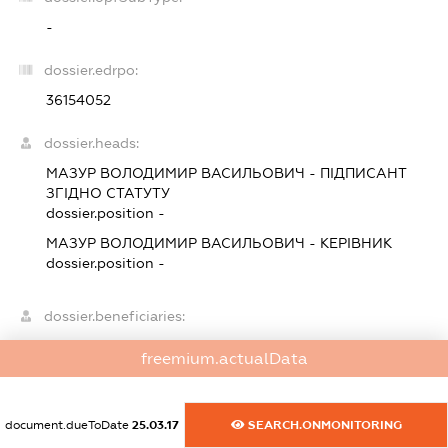
-
dossier.edrpo:
36154052
dossier.heads:
МАЗУР ВОЛОДИМИР ВАСИЛЬОВИЧ
-
ПІДПИСАНТ
ЗГІДНО СТАТУТУ
dossier.position -
МАЗУР ВОЛОДИМИР ВАСИЛЬОВИЧ
-
КЕРІВНИК
dossier.position -
dossier.beneficiaries:
dossier.missingData
freemium.actualData
dossier.smida:
XXXXXXXXXX
document.dueToDate
25.03.17
SEARCH.ONMONITORING