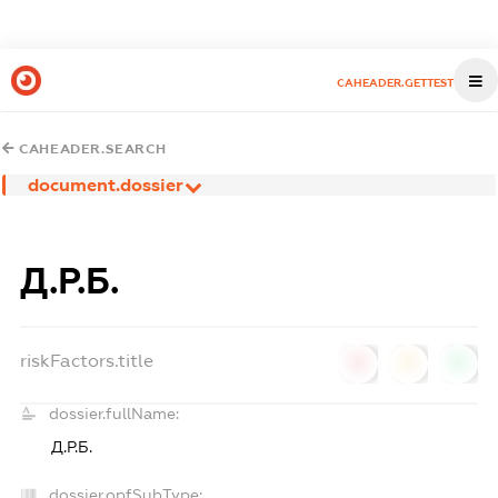
CAHEADER.GETTEST
CAHEADER.SEARCH
document.dossier
Д.Р.Б.
riskFactors.title
0
0
0
dossier.fullName:
Д.Р.Б.
dossier.opfSubType: