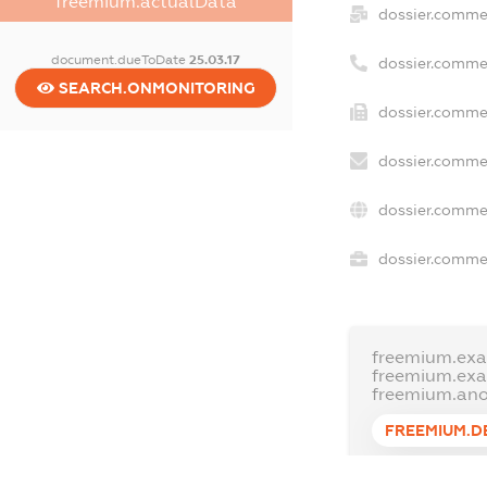
freemium.actualData
dossier.comme
document.dueToDate
25.03.17
dossier.comme
SEARCH.ONMONITORING
dossier.commer
dossier.commer
dossier.commer
dossier.commer
freemium.exa
freemium.ex
freemium.an
FREEMIUM.D