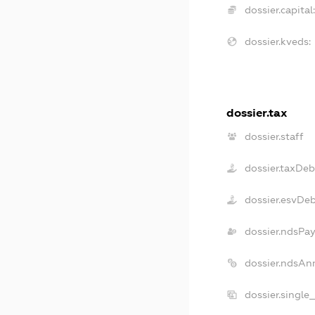
dossier.capital:
dossier.kveds:
dossier.tax
dossier.staff
dossier.taxDeb
dossier.esvDe
dossier.ndsPay
dossier.ndsAn
dossier.single