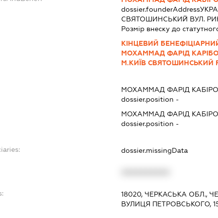
dossier.founderAddress
УКРА
СВЯТОШИНСЬКИЙ ВУЛ. РИКО
Розмір внеску до статутног
КІНЦЕВИЙ БЕНЕФІЦІАРНИЙ
МОХАММАД ФАРІД КАРІБОВ
М.КИЇВ СВЯТОШИНСЬКИЙ Р
МОХАММАД ФАРІД КАБІР
dossier.position -
МОХАММАД ФАРІД КАБІР
dossier.position -
iaries:
dossier.missingData
XXXXXXXXXX
s:
18020, ЧЕРКАСЬКА ОБЛ., 
ВУЛИЦЯ ПЕТРОВСЬКОГО, 15