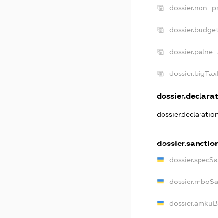
dossier.non_pr
dossier.budge
dossier.palne_
dossier.bigTa
dossier.declarat
dossier.declaratio
dossier.sanctio
dossier.specSa
dossier.rnboS
dossier.amkuB