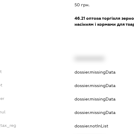
50 грн.
46.21
оптова торгівля зерн
насінням і кормами для тва
XXXXXXXXXX
t
dossier.missingData
bt
dossier.missingData
er
dossier.missingData
nul
dossier.missingData
_tax_reg
dossier.notInList