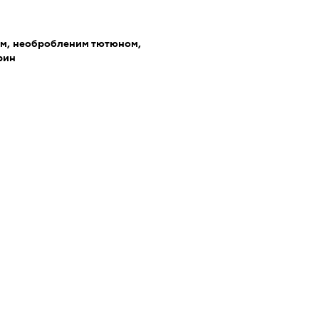
ом, необробленим тютюном,
рин