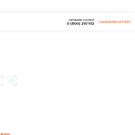
caHeader.contact
CAHEADER.GETTEST
0 (800) 210 102
0
ОВИЧ