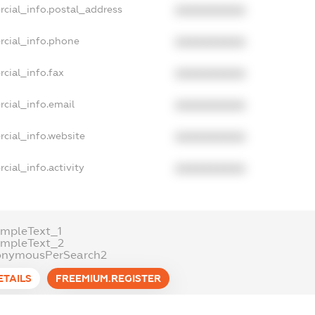
rcial_info.postal_address
XXXXXXXXXX
rcial_info.phone
XXXXXXXXXX
cial_info.fax
XXXXXXXXXX
cial_info.email
XXXXXXXXXX
cial_info.website
XXXXXXXXXX
cial_info.activity
XXXXXXXXXX
mpleText_1
ampleText_2
onymousPerSearch2
ETAILS
FREEMIUM.REGISTER