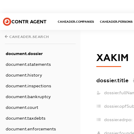
CONTR AGENT
CAHEADER.COMPANIES
CAHEADER.PERSONS
CAHEADER.SEARCH
document.dossier
ХАКІМ
document.statements
document.history
dossier.title
document.inspections
dossier.fullNa
document.bankruptcy
dossier.opfSu
document.court
document.taxdebts
dossier.edrpo:
document.enforcements
dossier.found