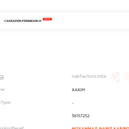
BETA
CAHEADER.PERSSEARCH
riskFactors.title
0
0
me:
ХАКІМ
bType:
-
36157252
ersAndBenef:
МОХАММАД ФАРІД КАБІР