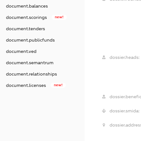
document.balances
document.scorings
new!
document.tenders
document.publicfunds
document.ved
dossier.heads:
document.semantrum
document.relationships
document.licenses
new!
dossier.benefic
dossier.smida:
dossier.addres