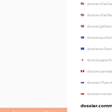
dossier.ofacSa
dossier.ofacN
dossier.gbSan
dossier.ausSa
dossier.euSan
dossier.japanS
dossier.canad
dossier.rfSanc
dossier.russia
dossier.comme