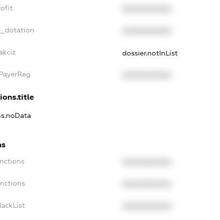
ofit
XXXXXXXXXX
t_dotation
XXXXXXXXXX
akciz
dossier.notInList
xPayerReg
XXXXXXXXXX
ions.title
ns.noData
ns
nctions
XXXXXXXXXX
anctions
XXXXXXXXXX
lackList
XXXXXXXXXX