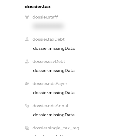
dossier.tax
dossier.staff
XXXXXXXXXX
dossier.taxDebt
dossier.missingData
dossier.esvDebt
dossier.missingData
dossier.ndsPayer
dossier.missingData
dossier.ndsAnnul
dossier.missingData
dossier.single_tax_reg