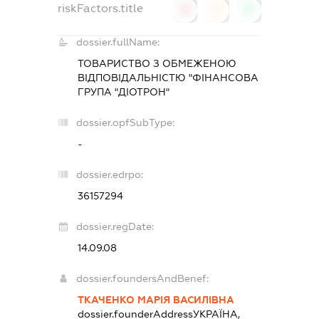
riskFactors.title
0
0
0
dossier.fullName:
ТОВАРИСТВО З ОБМЕЖЕНОЮ
ВІДПОВІДАЛЬНІСТЮ "ФІНАНСОВА
ГРУПА "ДІОТРОН"
dossier.opfSubType:
-
dossier.edrpo:
36157294
dossier.regDate:
14.09.08
dossier.foundersAndBenef:
ТКАЧЕНКО МАРІЯ ВАСИЛІВНА
dossier.founderAddress
УКРАЇНА,