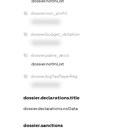
dossier.notInList
dossier.non_profit
XXXXXXXXXX
dossier.budget_dotation
XXXXXXXXXX
dossier.palne_akciz
dossier.notInList
dossier.bigTaxPayerReg
XXXXXXXXXX
dossier.declarations.title
dossier.declarations.noData
dossier.sanctions