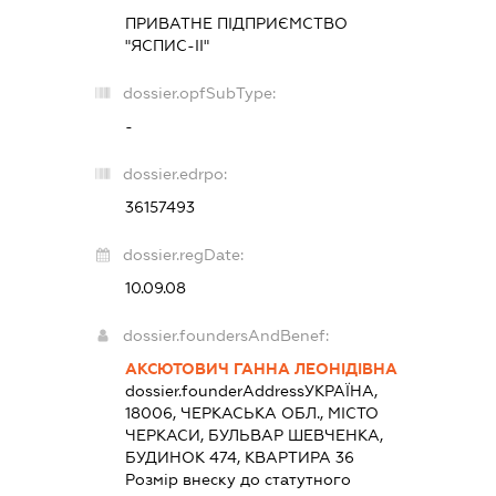
ПРИВАТНЕ ПІДПРИЄМСТВО
"ЯСПИС-ІІ"
dossier.opfSubType:
-
dossier.edrpo:
36157493
dossier.regDate:
10.09.08
dossier.foundersAndBenef:
АКСЮТОВИЧ ГАННА ЛЕОНІДІВНА
dossier.founderAddress
УКРАЇНА,
18006, ЧЕРКАСЬКА ОБЛ., МІСТО
ЧЕРКАСИ, БУЛЬВАР ШЕВЧЕНКА,
БУДИНОК 474, КВАРТИРА 36
Розмір внеску до статутного