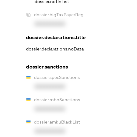
dossier.notInList
dossier.bigTaxPayerReg
XXXXXXXXXX
dossier.declarations.title
dossier.declarations.noData
dossier.sanctions
dossier.specSanctions
XXXXXXXXXX
dossier.rnboSanctions
XXXXXXXXXX
dossier.amkuBlackList
XXXXXXXXXX