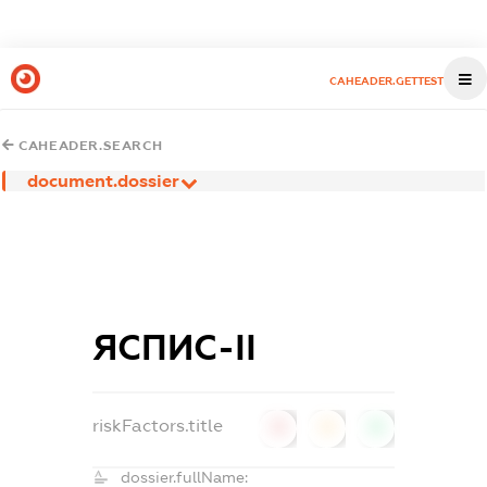
CAHEADER.GETTEST
CAHEADER.SEARCH
document.dossier
ЯСПИС-ІІ
riskFactors.title
0
0
0
dossier.fullName: