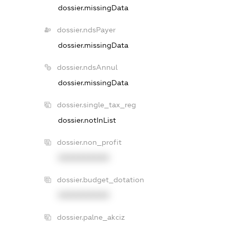
dossier.missingData
dossier.ndsPayer
dossier.missingData
dossier.ndsAnnul
dossier.missingData
dossier.single_tax_reg
dossier.notInList
dossier.non_profit
XXXXXXXXXX
dossier.budget_dotation
XXXXXXXXXX
dossier.palne_akciz