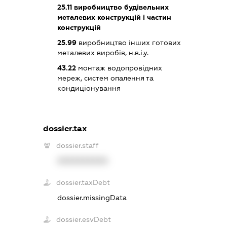
25.11
виробництво будівельних
металевих конструкцій і частин
конструкцій
25.99
виробництво інших готових
металевих виробів, н.в.і.у.
43.22
монтаж водопровідних
мереж, систем опалення та
кондиціонування
dossier.tax
dossier.staff
XXXXXXXXXX
dossier.taxDebt
dossier.missingData
dossier.esvDebt