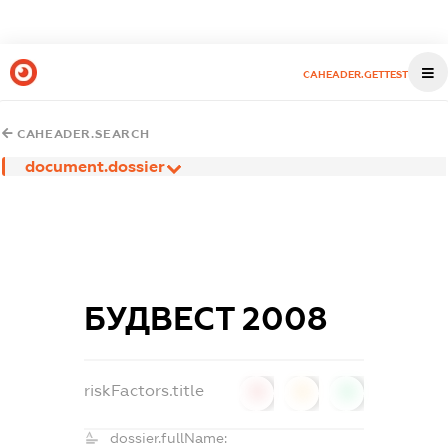
CAHEADER.GETTEST
CAHEADER.SEARCH
document.dossier
БУДВЕСТ 2008
riskFactors.title
0
0
0
dossier.fullName: