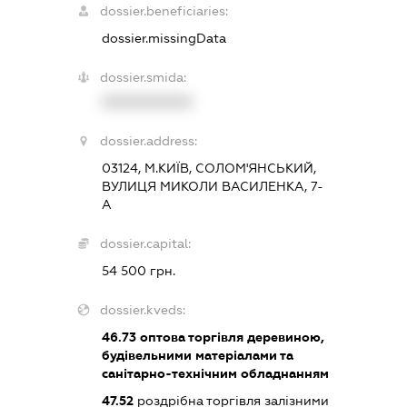
dossier.beneficiaries:
dossier.missingData
dossier.smida:
XXXXXXXXXX
dossier.address:
03124, М.КИЇВ, СОЛОМ'ЯНСЬКИЙ,
ВУЛИЦЯ МИКОЛИ ВАСИЛЕНКА, 7-
А
dossier.capital:
54 500 грн.
dossier.kveds:
46.73
оптова торгівля деревиною,
будівельними матеріалами та
санітарно-технічним обладнанням
47.52
роздрібна торгівля залізними