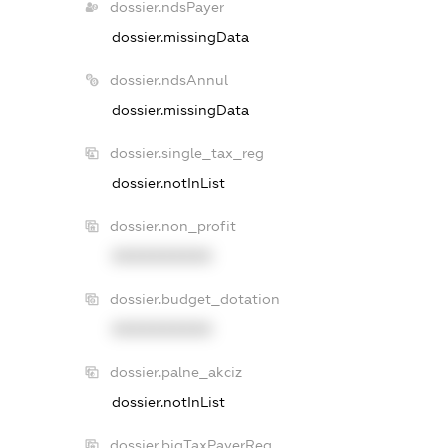
dossier.ndsPayer
dossier.missingData
dossier.ndsAnnul
dossier.missingData
dossier.single_tax_reg
dossier.notInList
dossier.non_profit
XXXXXXXXXX
dossier.budget_dotation
XXXXXXXXXX
dossier.palne_akciz
dossier.notInList
dossier.bigTaxPayerReg