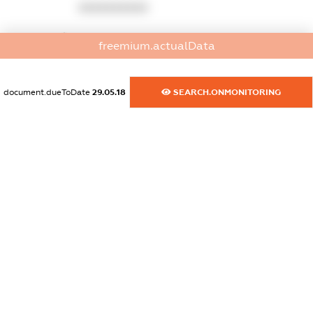
XXXXXXXXXX
dossier.commercial_info.website
freemium.actualData
XXXXXXXXXX
dossier.commercial_info.activity
document.dueToDate
29.05.18
SEARCH.ONMONITORING
XXXXXXXXXX
freemium.exampleText_1
freemium.exampleText_2
freemium.anonymousPerSearch2
FREEMIUM.DETAILS
FREEMIUM.REGISTER