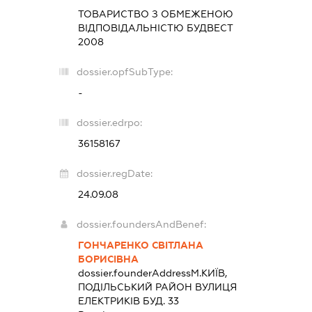
ТОВАРИСТВО З ОБМЕЖЕНОЮ
ВІДПОВІДАЛЬНІСТЮ
БУДВЕСТ
2008
dossier.opfSubType:
-
dossier.edrpo:
36158167
dossier.regDate:
24.09.08
dossier.foundersAndBenef:
ГОНЧАРЕНКО СВІТЛАНА
БОРИСІВНА
dossier.founderAddress
М.КИЇВ,
ПОДІЛЬСЬКИЙ РАЙОН ВУЛИЦЯ
ЕЛЕКТРИКІВ БУД. 33