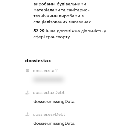
виробами, будівельними
матеріалами та санітарно-
технічними виробами в
спеціалізованих магазинах
52.29
інша допоміжна діяльність у
сфері транспорту
dossier.tax
dossier.staff
XXXXXXXXXX
dossier.taxDebt
dossier.missingData
dossier.esvDebt
dossier.missingData