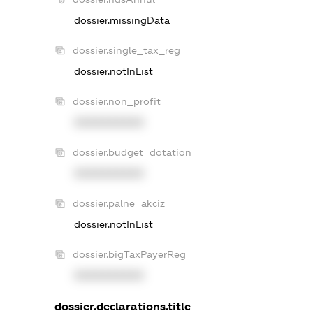
dossier.missingData
dossier.single_tax_reg
dossier.notInList
dossier.non_profit
XXXXXXXXXX
dossier.budget_dotation
XXXXXXXXXX
dossier.palne_akciz
dossier.notInList
dossier.bigTaxPayerReg
XXXXXXXXXX
dossier.declarations.title