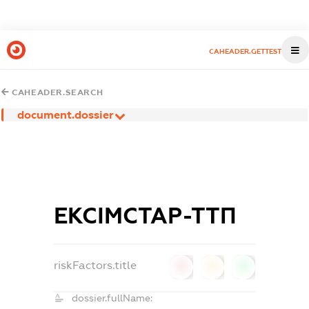
CAHEADER.GETTEST
CAHEADER.SEARCH
document.dossier
ЕКСІМСТАР-ТТП
riskFactors.title
0
0
0
dossier.fullName: