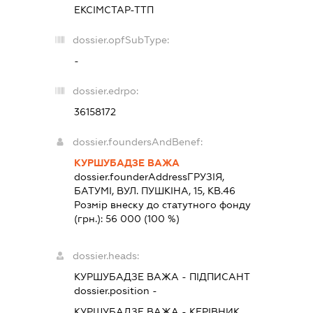
ЕКСІМСТАР-ТТП
dossier.opfSubType:
-
dossier.edrpo:
36158172
dossier.foundersAndBenef:
КУРШУБАДЗЕ ВАЖА
dossier.founderAddress
ГРУЗІЯ,
БАТУМІ, ВУЛ. ПУШКІНА, 15, КВ.46
Розмір внеску до статутного фонду
(грн.):
56 000
(100 %)
dossier.heads:
КУРШУБАДЗЕ ВАЖА
-
ПІДПИСАНТ
dossier.position -
КУРШУБАДЗЕ ВАЖА
-
КЕРІВНИК