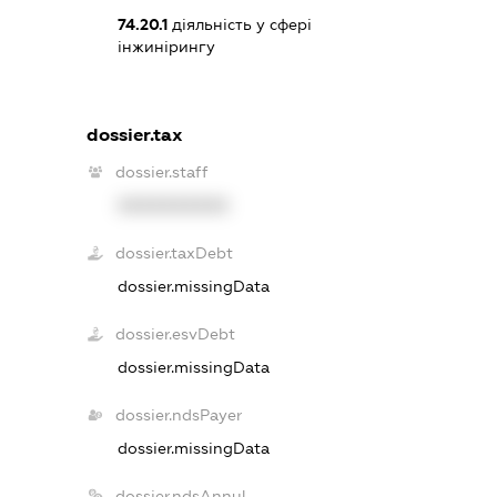
74.20.1
діяльність у сфері
інжинірингу
dossier.tax
dossier.staff
XXXXXXXXXX
dossier.taxDebt
dossier.missingData
dossier.esvDebt
dossier.missingData
dossier.ndsPayer
dossier.missingData
dossier.ndsAnnul