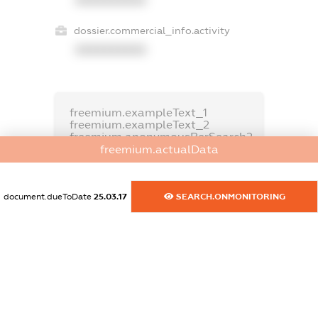
XXXXXXXXXX
dossier.commercial_info.activity
XXXXXXXXXX
freemium.exampleText_1
freemium.exampleText_2
freemium.anonymousPerSearch2
freemium.actualData
FREEMIUM.DETAILS
FREEMIUM.REGISTER
document.dueToDate
25.03.17
SEARCH.ONMONITORING