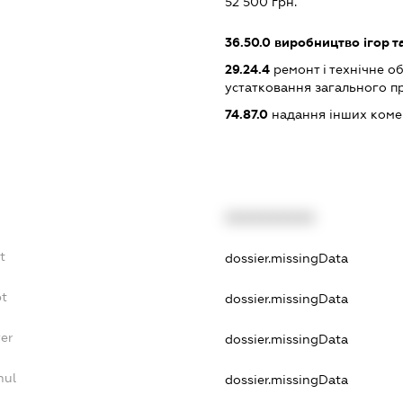
52 500 грн.
36.50.0
виробництво ігор т
29.24.4
ремонт і технічне о
устатковання загального п
74.87.0
надання інших коме
XXXXXXXXXX
t
dossier.missingData
bt
dossier.missingData
yer
dossier.missingData
nul
dossier.missingData