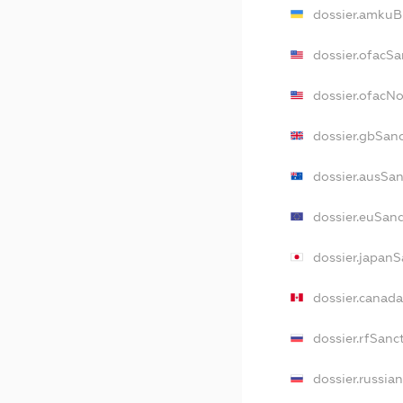
dossier.amkuB
dossier.ofacSa
dossier.ofacN
dossier.gbSan
dossier.ausSa
dossier.euSan
dossier.japan
dossier.canad
dossier.rfSanc
dossier.russia