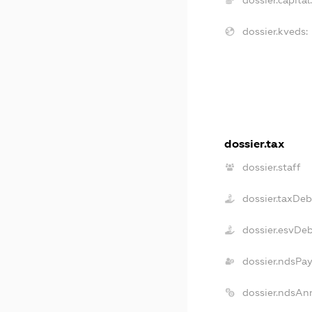
dossier.kveds:
dossier.tax
dossier.staff
dossier.taxDeb
dossier.esvDe
dossier.ndsPa
dossier.ndsAn