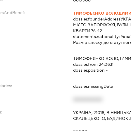
ersAndBenef:
ТИМОФЕЄНКО ВОЛОДИМИ
dossier.founderAddress
УКРА
МІСТО ЗАПОРІЖЖЯ, ВУЛИЦ
КВАРТИРА 42
statements.nationality:
Укра
Розмір внеску до статутног
ТИМОФЕЄНКО ВОЛОДИМИ
dossier.from 24.06.11
dossier.position -
iaries:
dossier.missingData
XXXXXXXXXX
s:
УКРАЇНА, 21018, ВІННИЦЬК
СКАЛЕЦЬКОГО, БУДИНОК 
: