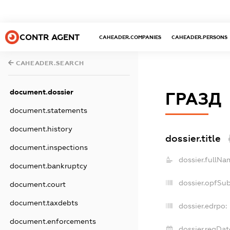
CONTR AGENT
CAHEADER.COMPANIES
CAHEADER.PERSONS
CAHEADER.SEARCH
document.dossier
ГРАЗД
document.statements
document.history
dossier.title
document.inspections
dossier.fullNa
document.bankruptcy
dossier.opfSu
document.court
document.taxdebts
dossier.edrpo:
document.enforcements
dossier.regDat