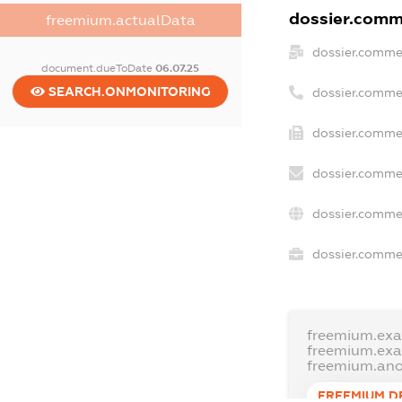
dossier.comme
freemium.actualData
dossier.comme
document.dueToDate
06.07.25
SEARCH.ONMONITORING
dossier.comme
dossier.commer
dossier.commer
dossier.comme
dossier.commer
freemium.ex
freemium.ex
freemium.an
FREEMIUM.D