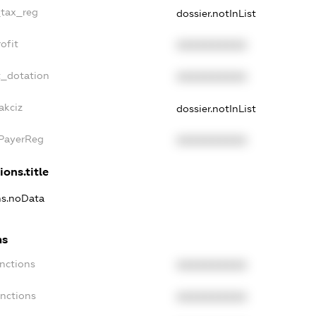
_tax_reg
dossier.notInList
ofit
XXXXXXXXXX
t_dotation
XXXXXXXXXX
akciz
dossier.notInList
xPayerReg
XXXXXXXXXX
ions.title
ons.noData
ns
anctions
XXXXXXXXXX
anctions
XXXXXXXXXX