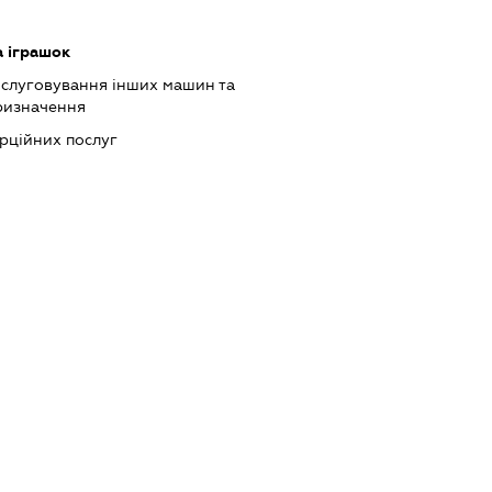
а іграшок
бслуговування інших машин та
ризначення
рційних послуг