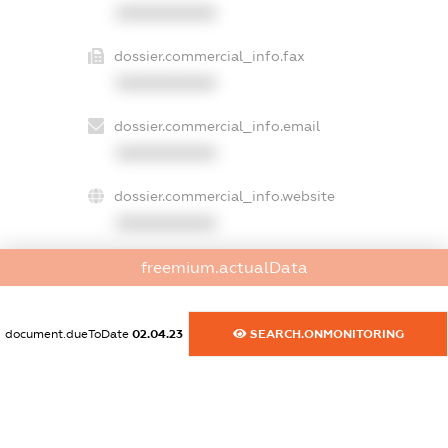
XXXXXXXXXX
dossier.commercial_info.fax
XXXXXXXXXX
dossier.commercial_info.email
XXXXXXXXXX
dossier.commercial_info.website
XXXXXXXXXX
dossier.commercial_info.activity
freemium.actualData
XXXXXXXXXX
document.dueToDate
02.04.23
SEARCH.ONMONITORING
freemium.exampleText_1
freemium.exampleText_2
freemium.anonymousPerSearch2