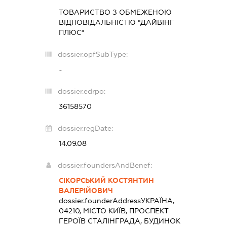
ТОВАРИСТВО З ОБМЕЖЕНОЮ
ВІДПОВІДАЛЬНІСТЮ "ДАЙВІНГ
ПЛЮС"
dossier.opfSubType:
-
dossier.edrpo:
36158570
dossier.regDate:
14.09.08
dossier.foundersAndBenef:
СІКОРСЬКИЙ КОСТЯНТИН
ВАЛЕРІЙОВИЧ
dossier.founderAddress
УКРАЇНА,
04210, МІСТО КИЇВ, ПРОСПЕКТ
ГЕРОЇВ СТАЛІНГРАДА, БУДИНОК