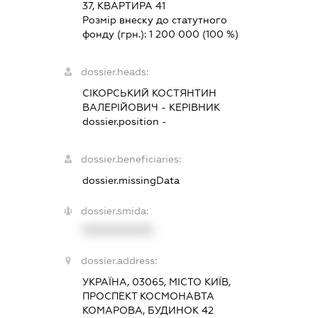
37, КВАРТИРА 41
Розмір внеску до статутного
фонду (грн.):
1 200 000
(100 %)
dossier.heads:
СІКОРСЬКИЙ КОСТЯНТИН
ВАЛЕРІЙОВИЧ
-
КЕРІВНИК
dossier.position -
dossier.beneficiaries:
dossier.missingData
dossier.smida:
XXXXXXXXXX
dossier.address:
УКРАЇНА, 03065, МІСТО КИЇВ,
ПРОСПЕКТ КОСМОНАВТА
КОМАРОВА, БУДИНОК 42