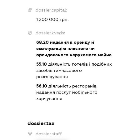
dossier.capital:
1 200 000 грн.
dossier.kveds:
68.20
надання в оренду й
експлуатацію власного чи
орендованого нерухомого майна
55.10
діяльність готелів і подібних
засобів тимчасового
розміщування
56.10
діяльність ресторанів,
надання послуг мобільного
харчування
dossier.tax
dossier.staff