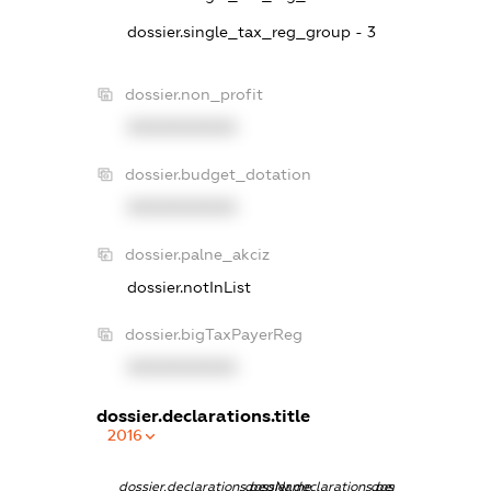
dossier.single_tax_reg_group - 3
dossier.non_profit
XXXXXXXXXX
dossier.budget_dotation
XXXXXXXXXX
dossier.palne_akciz
dossier.notInList
dossier.bigTaxPayerReg
XXXXXXXXXX
dossier.declarations.title
2016
dossier.declarations.pepName
dossier.declarations.personName
dossier.declaratio