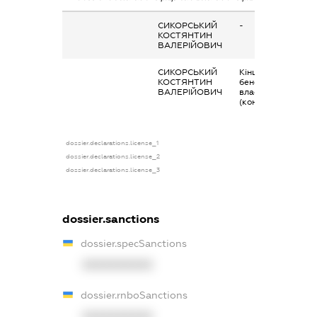
СИКОРСЬКИЙ
-
КОСТЯНТИН
ВАЛЕРІЙОВИЧ
СИКОРСЬКИЙ
Кінцевий
КОСТЯНТИН
бенефіціарний
ВАЛЕРІЙОВИЧ
власник
(контролер)
dossier.declarations.license_1
dossier.declarations.license_2
dossier.declarations.license_3
dossier.sanctions
dossier.specSanctions
XXXXXXXXXX
dossier.rnboSanctions
XXXXXXXXXX