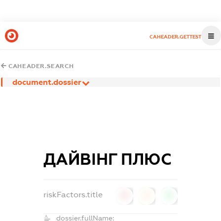
CAHEADER.GETTEST
CAHEADER.SEARCH
document.dossier
ДАЙВІНГ ПЛЮС
riskFactors.title
0
0
0
dossier.fullName: