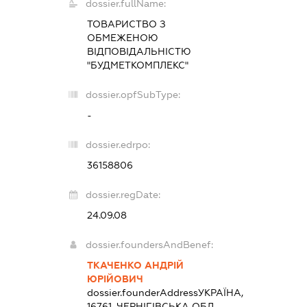
dossier.fullName:
ТОВАРИСТВО З
ОБМЕЖЕНОЮ
ВІДПОВІДАЛЬНІСТЮ
"БУДМЕТКОМПЛЕКС"
dossier.opfSubType:
-
dossier.edrpo:
36158806
dossier.regDate:
24.09.08
dossier.foundersAndBenef:
ТКАЧЕНКО АНДРІЙ
ЮРІЙОВИЧ
dossier.founderAddress
УКРАЇНА,
16761, ЧЕРНІГІВСЬКА ОБЛ.,