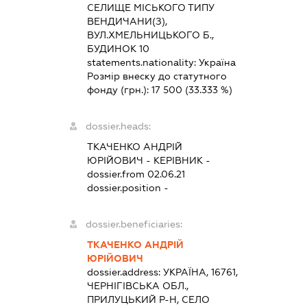
СЕЛИЩЕ МІСЬКОГО ТИПУ
ВЕНДИЧАНИ(З),
ВУЛ.ХМЕЛЬНИЦЬКОГО Б.,
БУДИНОК 10
statements.nationality:
Україна
Розмір внеску до статутного
фонду (грн.):
17 500
(33.333 %)
dossier.heads:
ТКАЧЕНКО АНДРІЙ
ЮРІЙОВИЧ
-
КЕРІВНИК
-
dossier.from 02.06.21
dossier.position -
dossier.beneficiaries:
ТКАЧЕНКО АНДРІЙ
ЮРІЙОВИЧ
dossier.address:
УКРАЇНА, 16761,
ЧЕРНІГІВСЬКА ОБЛ.,
ПРИЛУЦЬКИЙ Р-Н, СЕЛО