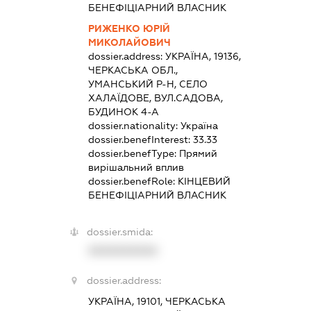
БЕНЕФІЦІАРНИЙ ВЛАСНИК
РИЖЕНКО ЮРІЙ
МИКОЛАЙОВИЧ
dossier.address:
УКРАЇНА, 19136,
ЧЕРКАСЬКА ОБЛ.,
УМАНСЬКИЙ Р-Н, СЕЛО
ХАЛАЇДОВЕ, ВУЛ.САДОВА,
БУДИНОК 4-А
dossier.nationality:
Україна
dossier.benefInterest:
33.33
dossier.benefType:
Прямий
вирішальний вплив
dossier.benefRole:
КІНЦЕВИЙ
БЕНЕФІЦІАРНИЙ ВЛАСНИК
dossier.smida:
XXXXXXXXXX
dossier.address:
УКРАЇНА, 19101, ЧЕРКАСЬКА