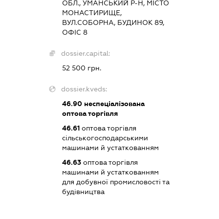
ОБЛ., УМАНСЬКИЙ Р-Н, МІСТО
МОНАСТИРИЩЕ,
ВУЛ.СОБОРНА, БУДИНОК 89,
ОФІС 8
dossier.capital:
52 500 грн.
dossier.kveds:
46.90
неспеціалізована
оптова торгівля
46.61
оптова торгівля
сільськогосподарськими
машинами й устаткованням
46.63
оптова торгівля
машинами й устаткованням
для добувної промисловості та
будівництва