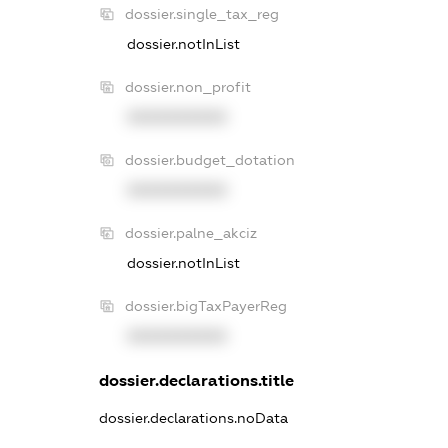
dossier.single_tax_reg
dossier.notInList
dossier.non_profit
XXXXXXXXXX
dossier.budget_dotation
XXXXXXXXXX
dossier.palne_akciz
dossier.notInList
dossier.bigTaxPayerReg
XXXXXXXXXX
dossier.declarations.title
dossier.declarations.noData