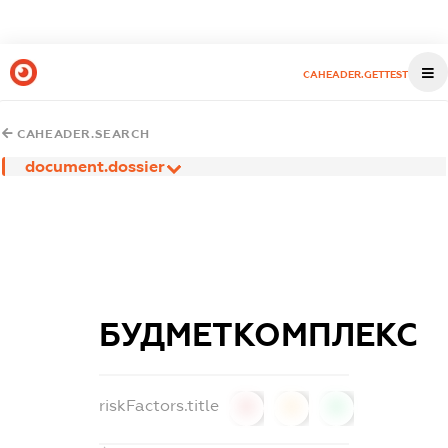
CAHEADER.GETTEST
CAHEADER.SEARCH
document.dossier
БУДМЕТКОМПЛЕКС
riskFactors.title
0
0
0