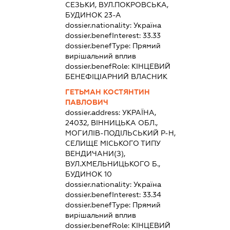
СЕЗЬКИ, ВУЛ.ПОКРОВСЬКА,
БУДИНОК 23-А
dossier.nationality:
Україна
dossier.benefInterest:
33.33
dossier.benefType:
Прямий
вирішальний вплив
dossier.benefRole:
КІНЦЕВИЙ
БЕНЕФІЦІАРНИЙ ВЛАСНИК
ГЕТЬМАН КОСТЯНТИН
ПАВЛОВИЧ
dossier.address:
УКРАЇНА,
24032, ВІННИЦЬКА ОБЛ.,
МОГИЛІВ-ПОДІЛЬСЬКИЙ Р-Н,
СЕЛИЩЕ МІСЬКОГО ТИПУ
ВЕНДИЧАНИ(З),
ВУЛ.ХМЕЛЬНИЦЬКОГО Б.,
БУДИНОК 10
dossier.nationality:
Україна
dossier.benefInterest:
33.34
dossier.benefType:
Прямий
вирішальний вплив
dossier.benefRole:
КІНЦЕВИЙ