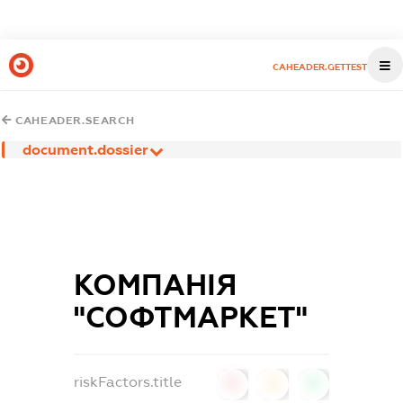
CAHEADER.GETTEST
CAHEADER.SEARCH
document.dossier
КОМПАНІЯ
"СОФТМАРКЕТ"
riskFactors.title
0
0
0