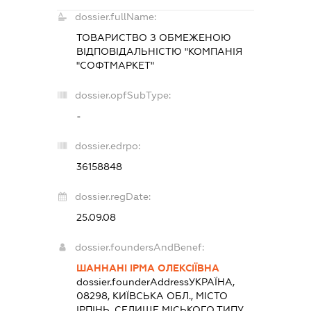
dossier.fullName:
ТОВАРИСТВО З ОБМЕЖЕНОЮ
ВІДПОВІДАЛЬНІСТЮ "КОМПАНІЯ
"СОФТМАРКЕТ"
dossier.opfSubType:
-
dossier.edrpo:
36158848
dossier.regDate:
25.09.08
dossier.foundersAndBenef:
ШАННАНІ ІРМА ОЛЕКСІЇВНА
dossier.founderAddress
УКРАЇНА,
08298, КИЇВСЬКА ОБЛ., МІСТО
ІРПІНЬ, СЕЛИЩЕ МІСЬКОГО ТИПУ