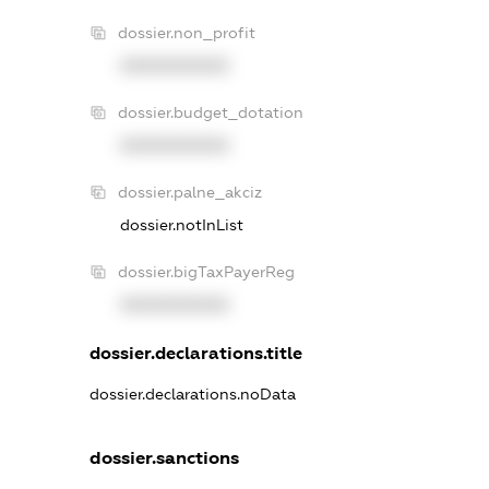
dossier.non_profit
XXXXXXXXXX
dossier.budget_dotation
XXXXXXXXXX
dossier.palne_akciz
dossier.notInList
dossier.bigTaxPayerReg
XXXXXXXXXX
dossier.declarations.title
dossier.declarations.noData
dossier.sanctions