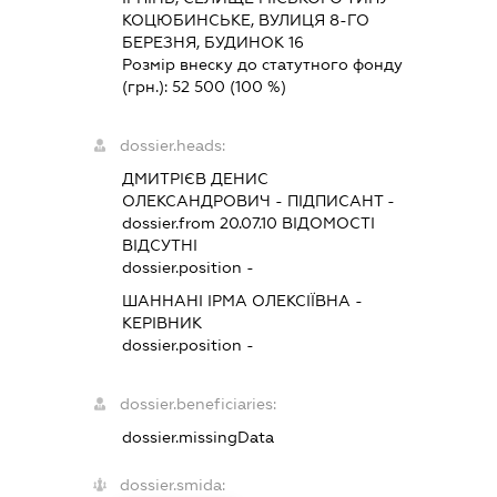
КОЦЮБИНСЬКЕ, ВУЛИЦЯ 8-ГО
БЕРЕЗНЯ, БУДИНОК 16
Розмір внеску до статутного фонду
(грн.):
52 500
(100 %)
dossier.heads:
ДМИТРІЄВ ДЕНИС
ОЛЕКСАНДРОВИЧ
-
ПІДПИСАНТ
-
dossier.from 20.07.10
ВІДОМОСТІ
ВІДСУТНІ
dossier.position -
ШАННАНІ ІРМА ОЛЕКСІЇВНА
-
КЕРІВНИК
dossier.position -
dossier.beneficiaries:
dossier.missingData
dossier.smida: