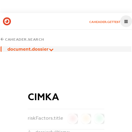
CAHEADER.GETTEST
CAHEADER.SEARCH
document.dossier
СІМКА
riskFactors.title
0
0
0
dossier.fullName: