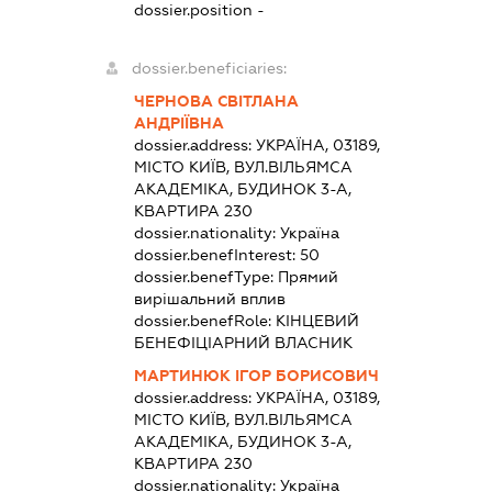
dossier.position -
dossier.beneficiaries:
ЧЕРНОВА СВІТЛАНА
АНДРІЇВНА
dossier.address:
УКРАЇНА, 03189,
МІСТО КИЇВ, ВУЛ.ВІЛЬЯМСА
АКАДЕМІКА, БУДИНОК 3-А,
КВАРТИРА 230
dossier.nationality:
Україна
dossier.benefInterest:
50
dossier.benefType:
Прямий
вирішальний вплив
dossier.benefRole:
КІНЦЕВИЙ
БЕНЕФІЦІАРНИЙ ВЛАСНИК
МАРТИНЮК ІГОР БОРИСОВИЧ
dossier.address:
УКРАЇНА, 03189,
МІСТО КИЇВ, ВУЛ.ВІЛЬЯМСА
АКАДЕМІКА, БУДИНОК 3-А,
КВАРТИРА 230
dossier.nationality:
Україна