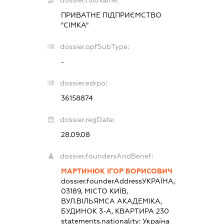
ПРИВАТНЕ ПІДПРИЄМСТВО
"СІМКА"
dossier.opfSubType:
-
dossier.edrpo:
36158874
dossier.regDate:
28.09.08
dossier.foundersAndBenef:
МАРТИНЮК ІГОР БОРИСОВИЧ
dossier.founderAddress
УКРАЇНА,
03189, МІСТО КИЇВ,
ВУЛ.ВІЛЬЯМСА АКАДЕМІКА,
БУДИНОК 3-А, КВАРТИРА 230
statements.nationality:
Україна