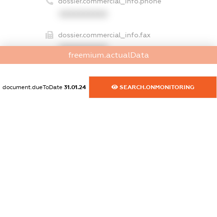
dossier.commercial_info.phone
XXXXXXXXXX
dossier.commercial_info.fax
XXXXXXXXXX
freemium.actualData
dossier.commercial_info.email
XXXXXXXXXX
document.dueToDate
31.01.24
SEARCH.ONMONITORING
dossier.commercial_info.website
XXXXXXXXXX
dossier.commercial_info.activity
XXXXXXXXXX
freemium.exampleText_1
freemium.exampleText_2
freemium.anonymousPerSearch2