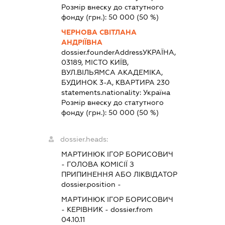
Розмір внеску до статутного
фонду (грн.):
50 000
(50 %)
ЧЕРНОВА СВІТЛАНА
АНДРІЇВНА
dossier.founderAddress
УКРАЇНА,
03189, МІСТО КИЇВ,
ВУЛ.ВІЛЬЯМСА АКАДЕМІКА,
БУДИНОК 3-А, КВАРТИРА 230
statements.nationality:
Україна
Розмір внеску до статутного
фонду (грн.):
50 000
(50 %)
dossier.heads:
МАРТИНЮК ІГОР БОРИСОВИЧ
-
ГОЛОВА КОМІСІЇ З
ПРИПИНЕННЯ АБО ЛІКВІДАТОР
dossier.position -
МАРТИНЮК ІГОР БОРИСОВИЧ
-
КЕРІВНИК
- dossier.from
04.10.11