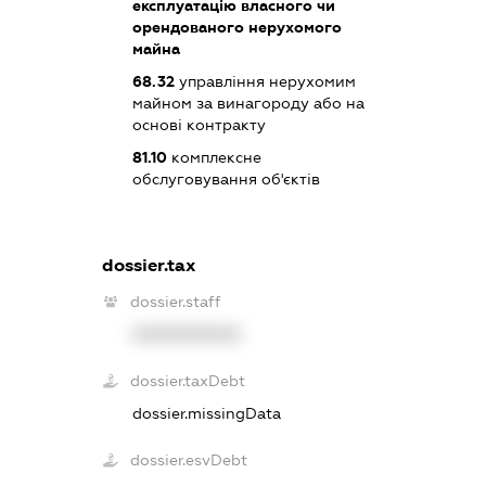
експлуатацію власного чи
орендованого нерухомого
майна
68.32
управління нерухомим
майном за винагороду або на
основі контракту
81.10
комплексне
обслуговування об'єктів
dossier.tax
dossier.staff
XXXXXXXXXX
dossier.taxDebt
dossier.missingData
dossier.esvDebt