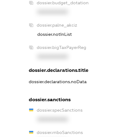
dossier.budget_dotation
XXXXXXXXXX
dossier.palne_akciz
dossier.notInList
dossier.bigTaxPayerReg
XXXXXXXXXX
dossier.declarations.title
dossier.declarations.noData
dossier.sanctions
dossier.specSanctions
XXXXXXXXXX
dossier.rnboSanctions