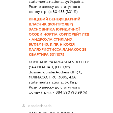
statements.nationality:
Україна
Розмір внеску до статутного
фонду (грн.):
80 455
(1.01 %)
КІНЦЕВИЙ БЕНЕФІЦІАРНИЙ
ВЛАСНИК (КОНТРОЛЕР)
ЗАСНОВНИКА ЮРИДИЧНОЇ
ОСОБИ НОРТІА КОРПОРЕЙТ ЛТД
- АНДРОУЛА СТИЛІАНУ,
19/09/1945, КІПР, НІКОСІЯ
ПАЛЛУРИОТИССА ЛАМАКОС 28
КВАРТИРА 501 1075
КОМПАНІЯ "AARKASHANDO LTD"
("ААРКАШАНДО ЛТД")
dossier.founderAddress
КІПР, 0,
М.ЛІМАСОЛ, Р.С. 3095, 43А
statements.nationality:
Кіпр
Розмір внеску до статутного
фонду (грн.):
7 884 590
(98.99 %)
dossier.heads: