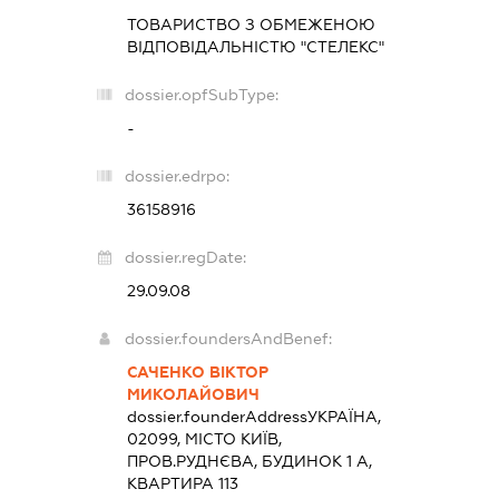
ТОВАРИСТВО З ОБМЕЖЕНОЮ
ВІДПОВІДАЛЬНІСТЮ "СТЕЛЕКС"
dossier.opfSubType:
-
dossier.edrpo:
36158916
dossier.regDate:
29.09.08
dossier.foundersAndBenef:
САЧЕНКО ВІКТОР
МИКОЛАЙОВИЧ
dossier.founderAddress
УКРАЇНА,
02099, МІСТО КИЇВ,
ПРОВ.РУДНЄВА, БУДИНОК 1 А,
КВАРТИРА 113