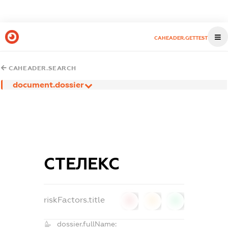
CAHEADER.GETTEST
CAHEADER.SEARCH
document.dossier
СТЕЛЕКС
riskFactors.title
0
0
0
dossier.fullName: