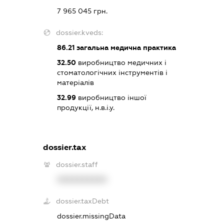
7 965 045 грн.
dossier.kveds:
86.21
загальна медична практика
32.50
виробництво медичних і
стоматологічних інструментів і
матеріалів
32.99
виробництво іншої
продукції, н.в.і.у.
dossier.tax
dossier.staff
XXXXXXXXXX
dossier.taxDebt
dossier.missingData