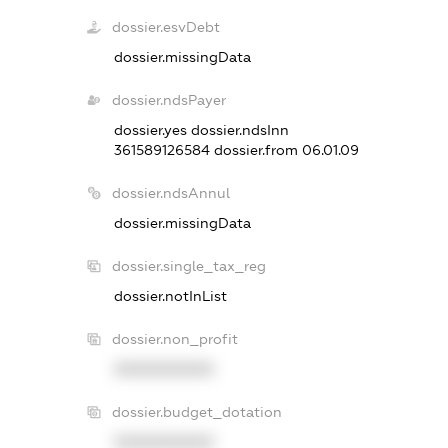
dossier.esvDebt
dossier.missingData
dossier.ndsPayer
dossier.yes
dossier.ndsInn
361589126584
dossier.from 06.01.09
dossier.ndsAnnul
dossier.missingData
dossier.single_tax_reg
dossier.notInList
dossier.non_profit
XXXXXXXXXX
dossier.budget_dotation
XXXXXXXXXX