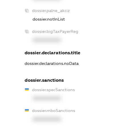
dossier.palne_akciz
dossier.notInList
dossier.bigTaxPayerReg
XXXXXXXXXX
dossier.declarations.title
dossier.declarations.noData
dossier.sanctions
dossier.specSanctions
XXXXXXXXXX
dossier.rnboSanctions
XXXXXXXXXX