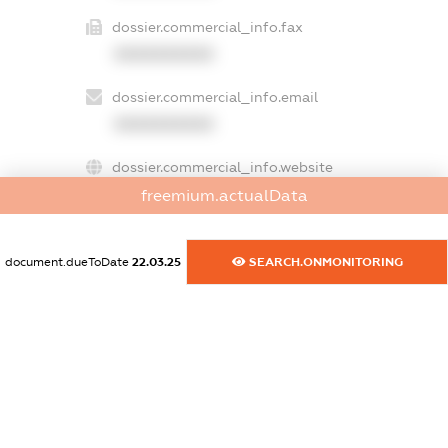
dossier.commercial_info.fax
XXXXXXXXXX
dossier.commercial_info.email
XXXXXXXXXX
dossier.commercial_info.website
XXXXXXXXXX
freemium.actualData
dossier.commercial_info.activity
document.dueToDate
22.03.25
SEARCH.ONMONITORING
XXXXXXXXXX
freemium.exampleText_1
freemium.exampleText_2
freemium.anonymousPerSearch2
FREEMIUM.DETAILS