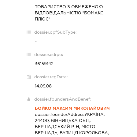
ТОВАРИСТВО З ОБМЕЖЕНОЮ
ВІДПОВІДАЛЬНІСТЮ "БОМАКС
ПЛЮС"
dossier.opfSubType:
-
dossier.edrpo:
36159142
dossier.regDate:
14.09.08
dossier.foundersAndBenef:
БОЙКО МАКСИМ МИКОЛАЙОВИЧ
dossier.founderAddress
УКРАЇНА,
24400, ВІННИЦЬКА ОБЛ.,
БЕРШАДСЬКИЙ Р-Н, МІСТО
БЕРШАДЬ, ВУЛИЦЯ КОРОЛЬОВА,