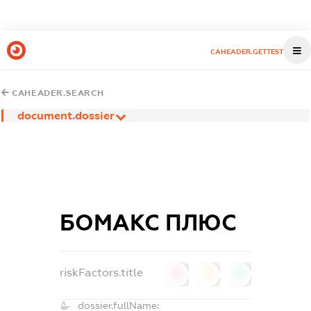
CAHEADER.GETTEST
CAHEADER.SEARCH
document.dossier
БОМАКС ПЛЮС
riskFactors.title
0
0
0
dossier.fullName: