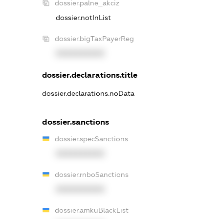
dossier.palne_akciz
dossier.notInList
dossier.bigTaxPayerReg
XXXXXXXXXX
dossier.declarations.title
dossier.declarations.noData
dossier.sanctions
dossier.specSanctions
XXXXXXXXXX
dossier.rnboSanctions
XXXXXXXXXX
dossier.amkuBlackList