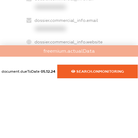
XXXXXXXXXX
dossier.commercial_info.email
XXXXXXXXXX
dossier.commercial_info.website
XXXXXXXXXX
freemium.actualData
dossier.commercial_info.activity
document.dueToDate
05.12.24
SEARCH.ONMONITORING
XXXXXXXXXX
freemium.exampleText_1
freemium.exampleText_2
freemium.anonymousPerSearch2
FREEMIUM.DETAILS
FREEMIUM.REGISTER