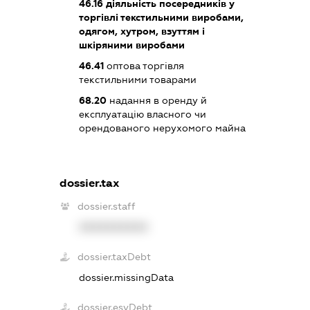
46.16
діяльність посередників у
торгівлі текстильними виробами,
одягом, хутром, взуттям і
шкіряними виробами
46.41
оптова торгівля
текстильними товарами
68.20
надання в оренду й
експлуатацію власного чи
орендованого нерухомого майна
dossier.tax
dossier.staff
XXXXXXXXXX
dossier.taxDebt
dossier.missingData
dossier.esvDebt