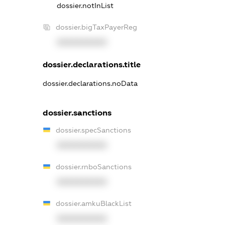
dossier.notInList
dossier.bigTaxPayerReg
XXXXXXXXXX
dossier.declarations.title
dossier.declarations.noData
dossier.sanctions
dossier.specSanctions
XXXXXXXXXX
dossier.rnboSanctions
XXXXXXXXXX
dossier.amkuBlackList
XXXXXXXXXX