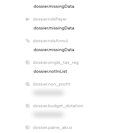
dossier.missingData
dossier.ndsPayer
dossier.missingData
dossier.ndsAnnul
dossier.missingData
dossier.single_tax_reg
dossier.notInList
dossier.non_profit
XXXXXXXXXX
dossier.budget_dotation
XXXXXXXXXX
dossier.palne_akciz