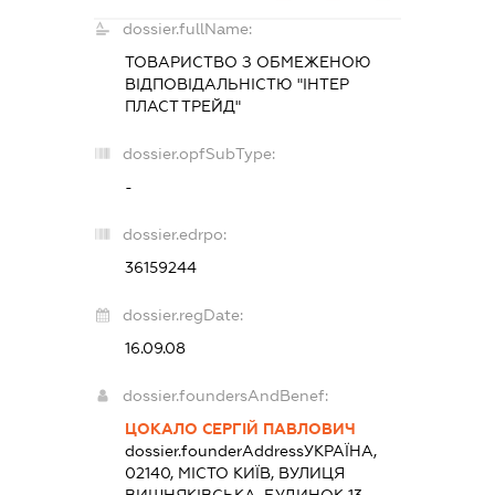
dossier.fullName:
ТОВАРИСТВО З ОБМЕЖЕНОЮ
ВІДПОВІДАЛЬНІСТЮ "ІНТЕР
ПЛАСТ ТРЕЙД"
dossier.opfSubType:
-
dossier.edrpo:
36159244
dossier.regDate:
16.09.08
dossier.foundersAndBenef:
ЦОКАЛО СЕРГІЙ ПАВЛОВИЧ
dossier.founderAddress
УКРАЇНА,
02140, МІСТО КИЇВ, ВУЛИЦЯ