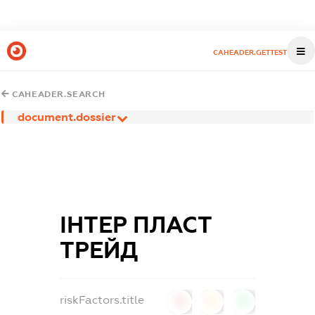
CAHEADER.GETTEST
CAHEADER.SEARCH
document.dossier
ІНТЕР ПЛАСТ
ТРЕЙД
riskFactors.title
0
0
0