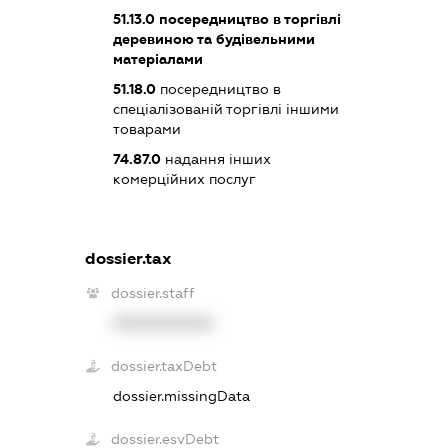
51.13.0
посередництво в торгівлі
деревиною та будівельними
матеріалами
51.18.0
посередництво в
спеціалізованій торгівлі іншими
товарами
74.87.0
надання інших
комерційних послуг
dossier.tax
dossier.staff
XXXXXXXXXX
dossier.taxDebt
dossier.missingData
dossier.esvDebt