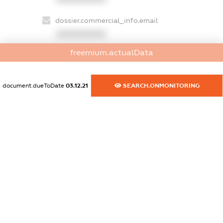
dossier.commercial_info.email
XXXXXXXXXX
freemium.actualData
dossier.commercial_info.website
XXXXXXXXXX
document.dueToDate
03.12.21
SEARCH.ONMONITORING
dossier.commercial_info.activity
XXXXXXXXXX
freemium.exampleText_1
freemium.exampleText_2
freemium.anonymousPerSearch2
FREEMIUM.DETAILS
FREEMIUM.REGISTER