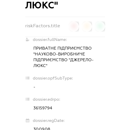
ЛЮКС"
riskFactors.title
0
0
0
dossier.fullName:
ПРИВАТНЕ ПІДПРИЄМСТВО
"НАУКОВО-ВИРОБНИЧЕ
ПІДПРИЄМСТВО "ДЖЕРЕЛО-
ЛЮКС"
dossier.opfSubType:
-
dossier.edrpo:
36159794
dossier.regDate:
30.09.08