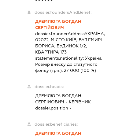
dossier.foundersAndBenef:
ДРЕМЛЮГА БОГДАН
СЕРГІЙОВИЧ
dossier.founderAddress
УКРАЇНА,
02072, МІСТО КИЇВ, ВУЛ.ГМИРІ
БОРИСА, БУДИНОК 1/2,
КВАРТИРА 173
statements.nationality:
Україна
Розмір внеску до статутного
фонду (грн.):
27 000
(100 %)
dossier.heads:
ДРЕМЛЮГА БОГДАН
СЕРГІЙОВИЧ
-
КЕРІВНИК
dossier.position -
dossier.beneficiaries:
ДРЕМЛЮГА БОГДАН