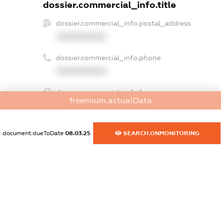
dossier.commercial_info.title
dossier.commercial_info.postal_address
XXXXXXXXXX
dossier.commercial_info.phone
XXXXXXXXXX
dossier.commercial_info.fax
freemium.actualData
XXXXXXXXXX
dossier.commercial_info.email
document.dueToDate
08.03.25
SEARCH.ONMONITORING
XXXXXXXXXX
dossier.commercial_info.website
XXXXXXXXXX
dossier.commercial_info.activity
XXXXXXXXXX