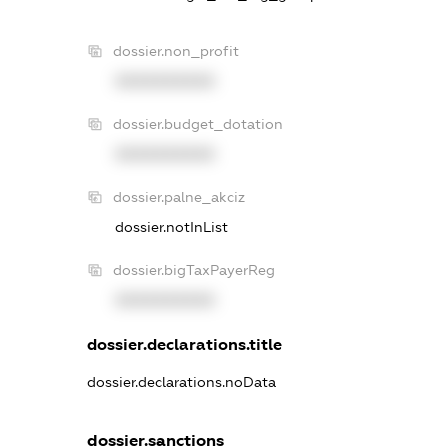
dossier.non_profit
XXXXXXXXXX
dossier.budget_dotation
XXXXXXXXXX
dossier.palne_akciz
dossier.notInList
dossier.bigTaxPayerReg
XXXXXXXXXX
dossier.declarations.title
dossier.declarations.noData
dossier.sanctions