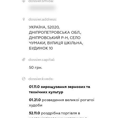
dossier.smida:
XXXXXXXXXX
dossier.address:
УКРАЇНА, 52020,
ДНІПРОПЕТРОВСЬКА ОБЛ.,
ДНІПРОВСЬКИЙ Р-Н, СЕЛО
ЧУМАКИ, ВУЛИЦЯ ШКІЛЬНА,
БУДИНОК 10
dossier.capital:
50 грн.
dossier.kveds:
01.11.0
вирощування зернових та
технічних культур
01.21.0
розведення великої рогатої
худоби
52.11.0
роздрібна торгівля в