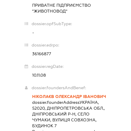
ПРИВАТНЕ ПІДПРИЄМСТВО
"ЖИВОТНОВОД"
dossier.opfSubType:
-
dossier.edrpo:
36166877
dossier.regDate:
10.11.08
dossier.foundersAndBenef:
НІКОЛАЄВ ОЛЕКСАНДР ІВАНОВИЧ
dossier.founderAddress
УКРАЇНА,
52020, ДНІПРОПЕТРОВСЬКА ОБЛ.,
ДНІПРОВСЬКИЙ Р-Н, СЕЛО
ЧУМАКИ, ВУЛИЦЯ СОВХОЗНА,
БУДИНОК 7