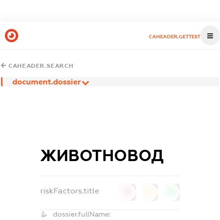
CAHEADER.GETTEST
CAHEADER.SEARCH
document.dossier
ЖИВОТНОВОД
riskFactors.title
0
0
0
dossier.fullName: