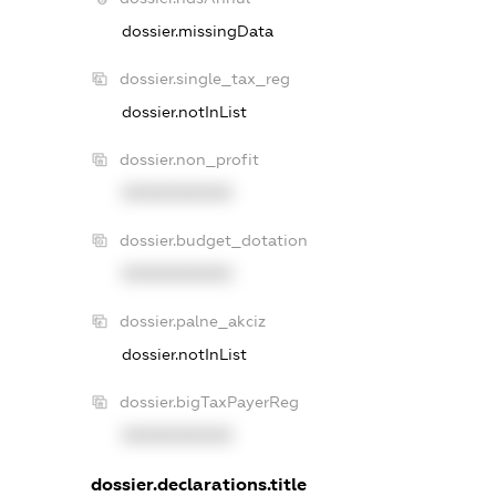
dossier.missingData
dossier.single_tax_reg
dossier.notInList
dossier.non_profit
XXXXXXXXXX
dossier.budget_dotation
XXXXXXXXXX
dossier.palne_akciz
dossier.notInList
dossier.bigTaxPayerReg
XXXXXXXXXX
dossier.declarations.title