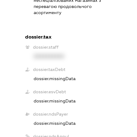
неспеціалізованих магазинах з
перевагою продовольчого
асортименту
dossier.tax
dossier.staff
XXXXXXXXXX
dossier.taxDebt
dossier.missingData
dossier.esvDebt
dossier.missingData
dossier.ndsPayer
dossier.missingData
dossier.ndsAnnul