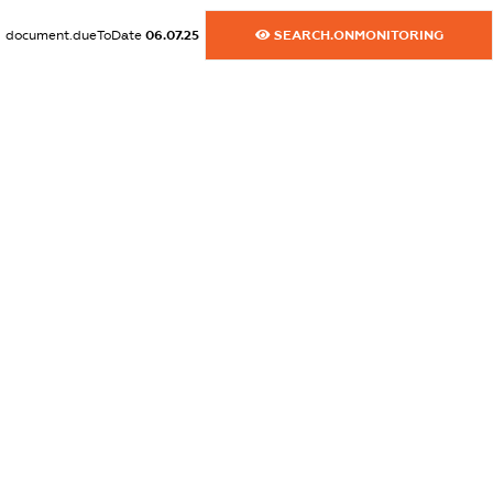
document.dueToDate
06.07.25
SEARCH.ONMONITORING
dossier.commercial_info.activity
XXXXXXXXXX
freemium.exampleText_1
freemium.exampleText_2
freemium.anonymousPerSearch2
FREEMIUM.DETAILS
FREEMIUM.REGISTER