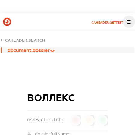
CAHEADER.GETTEST
CAHEADER.SEARCH
document.dossier
ВОЛЛЕКС
riskFactors.title
0
0
0
dossier.fullName: