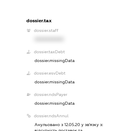
dossier.tax
dossier.staff
XXXXXXXXXX
dossier.taxDebt
dossier.missingData
dossier.esvDebt
dossier.missingData
dossier.ndsPayer
dossier.missingData
dossier.ndsAnnul
Анульовано з 12.05.20 у зв'язку з:
вiдсутнiсть поставок та