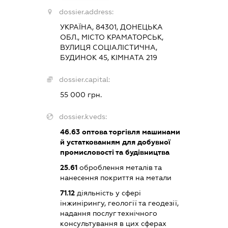
dossier.address:
УКРАЇНА, 84301, ДОНЕЦЬКА
ОБЛ., МІСТО КРАМАТОРСЬК,
ВУЛИЦЯ СОЦІАЛІСТИЧНА,
БУДИНОК 45, КІМНАТА 219
dossier.capital:
55 000 грн.
dossier.kveds:
46.63
оптова торгівля машинами
й устаткованням для добувної
промисловості та будівництва
25.61
оброблення металів та
нанесення покриття на метали
71.12
діяльність у сфері
інжинірингу, геології та геодезії,
надання послуг технічного
консультування в цих сферах