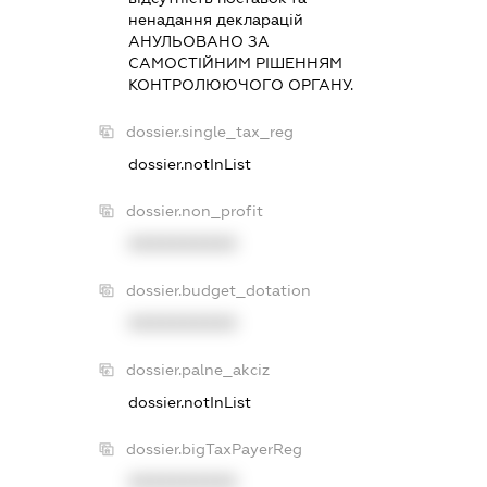
ненадання декларацiй
АНУЛЬОВАНО ЗА
САМОСТIЙНИМ РIШЕННЯМ
КОНТРОЛЮЮЧОГО ОРГАНУ.
dossier.single_tax_reg
dossier.notInList
dossier.non_profit
XXXXXXXXXX
dossier.budget_dotation
XXXXXXXXXX
dossier.palne_akciz
dossier.notInList
dossier.bigTaxPayerReg
XXXXXXXXXX