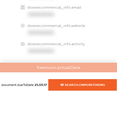
dossier.commercial_info.email
XXXXXXXXXX
dossier.commercial_info.website
XXXXXXXXXX
dossier.commercial_info.activity
XXXXXXXXXX
freemium.actualData
freemium.exampleText_1
freemium.exampleText_2
freemium.anonymousPerSearch2
document.dueToDate
25.03.17
SEARCH.ONMONITORING
FREEMIUM.DETAILS
FREEMIUM.REGISTER