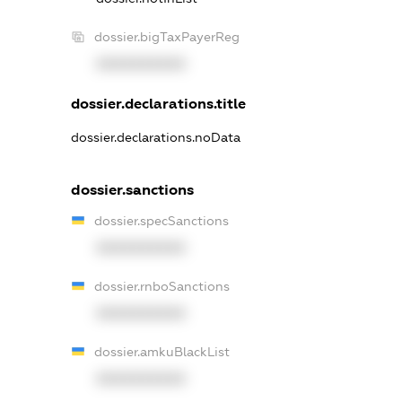
dossier.bigTaxPayerReg
XXXXXXXXXX
dossier.declarations.title
dossier.declarations.noData
dossier.sanctions
dossier.specSanctions
XXXXXXXXXX
dossier.rnboSanctions
XXXXXXXXXX
dossier.amkuBlackList
XXXXXXXXXX