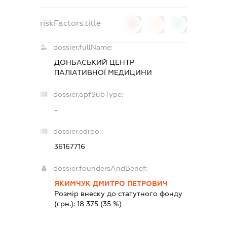
riskFactors.title
0
0
0
dossier.fullName:
ДОНБАСЬКИЙ ЦЕНТР
ПАЛІАТИВНОЇ МЕДИЦИНИ
dossier.opfSubType:
-
dossier.edrpo:
36167716
dossier.foundersAndBenef:
ЯКИМЧУК ДМИТРО ПЕТРОВИЧ
Розмір внеску до статутного фонду
(грн.):
18 375
(35 %)