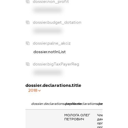
dossier.non_profit
XXXXXXXXXX
dossier.budget_dotation
XXXXXXXXXX
dossier.palne_akciz
dossier.notInList
dossier.bigTaxPayerReg
XXXXXXXXXX
dossier.declarations.title
2018
dossier.declarations.pepName
dossier.declarations.personName
dossier.declaratio
МОЛОГА ОЛЕГ
Членство суб’єкта
ПЕТРОВИЧ
декларування в
організаціях та їх
органах