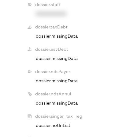
dossier.staff
XXXXXXXXXX
dossier.taxDebt
dossier.missingData
dossier.esvDebt
dossier.missingData
dossier.ndsPayer
dossier.missingData
dossier.ndsAnnul
dossier.missingData
dossier.single_tax_reg
dossier.notInList