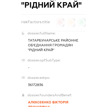
"РІДНИЙ КРАЙ"
riskFactors.title
0
0
0
dossier.fullName:
ТАТАРБУНАРСЬКЕ РАЙОННЕ
ОБ'ЄДНАННЯ ГРОМАДЯН
"РІДНИЙ КРАЙ"
dossier.opfSubType:
-
dossier.edrpo:
36172836
dossier.foundersAndBenef:
АЛЄКСЄЄНКО ВІКТОРІЯ