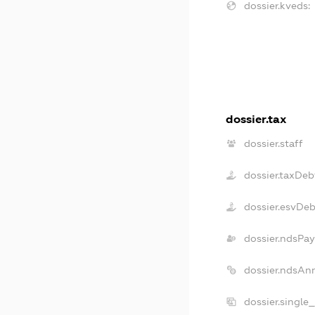
dossier.kveds:
dossier.tax
dossier.staff
dossier.taxDeb
dossier.esvDe
dossier.ndsPay
dossier.ndsAn
dossier.single