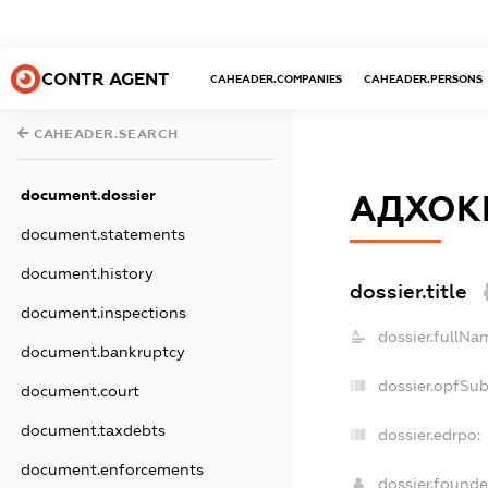
CONTR AGENT
CAHEADER.COMPANIES
CAHEADER.PERSONS
CAHEADER.SEARCH
document.dossier
АДХОК
document.statements
document.history
dossier.title
document.inspections
dossier.fullNa
document.bankruptcy
dossier.opfSu
document.court
document.taxdebts
dossier.edrpo:
document.enforcements
dossier.found