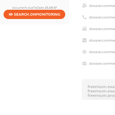
dossier.comme
document.dueToDate
25.03.17
SEARCH.ONMONITORING
dossier.comme
dossier.commer
dossier.commer
dossier.commer
dossier.commer
freemium.exa
freemium.ex
freemium.an
FREEMIUM.D