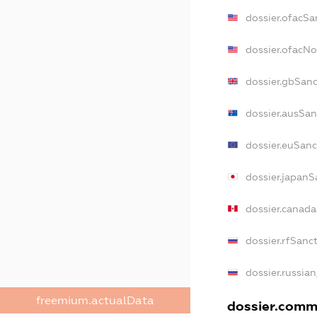
dossier.ofacSa
dossier.ofacN
dossier.gbSan
dossier.ausSan
dossier.euSanc
dossier.japanS
dossier.canad
dossier.rfSanc
dossier.russia
freemium.actualData
dossier.comme