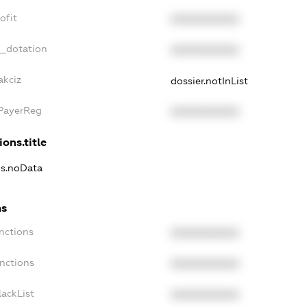
ofit
XXXXXXXXXX
t_dotation
XXXXXXXXXX
akciz
dossier.notInList
xPayerReg
XXXXXXXXXX
ions.title
ns.noData
ns
nctions
XXXXXXXXXX
anctions
XXXXXXXXXX
lackList
XXXXXXXXXX