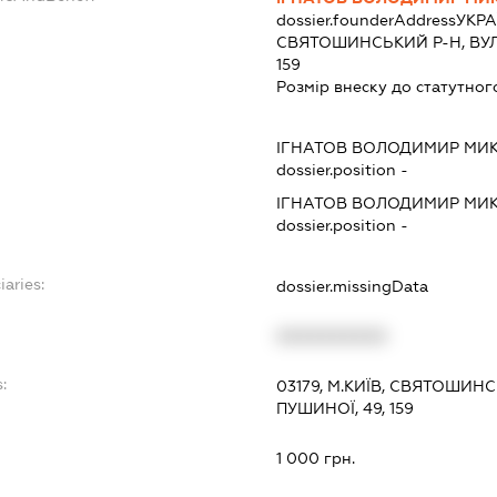
dossier.founderAddress
УКРАЇ
СВЯТОШИНСЬКИЙ Р-Н, ВУЛ.
159
Розмір внеску до статутног
ІГНАТОВ ВОЛОДИМИР МИ
dossier.position -
ІГНАТОВ ВОЛОДИМИР МИ
dossier.position -
iaries:
dossier.missingData
XXXXXXXXXX
:
03179, М.КИЇВ, СВЯТОШИ
ПУШИНОЇ, 49, 159
1 000 грн.