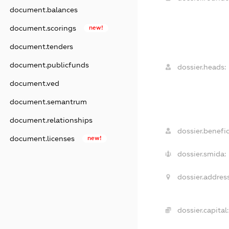
document.balances
document.scorings
new!
document.tenders
document.publicfunds
dossier.heads:
document.ved
document.semantrum
document.relationships
dossier.benefic
document.licenses
new!
dossier.smida:
dossier.address
dossier.capital: