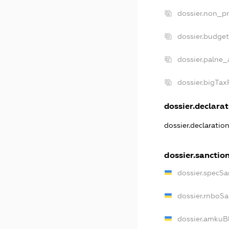
dossier.non_pr
dossier.budge
dossier.palne_
dossier.bigTa
dossier.declarat
dossier.declaratio
dossier.sanctio
dossier.specSa
dossier.rnboS
dossier.amkuB