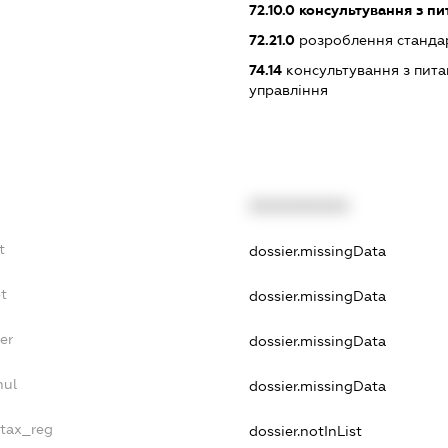
72.10.0
консультування з пи
72.21.0
розроблення станда
74.14
консультування з питан
управління
XXXXXXXXXX
t
dossier.missingData
bt
dossier.missingData
er
dossier.missingData
nul
dossier.missingData
_tax_reg
dossier.notInList