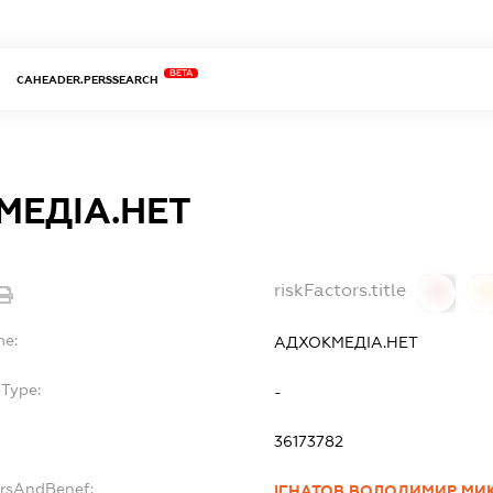
BETA
CAHEADER.PERSSEARCH
МЕДІА.НЕТ
riskFactors.title
0
0
me:
АДХОКМЕДІА.НЕТ
bType:
-
36173782
ersAndBenef:
ІГНАТОВ ВОЛОДИМИР М