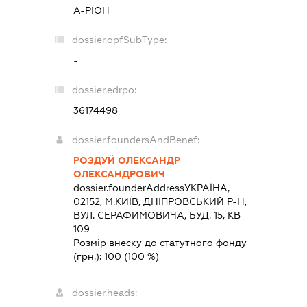
А-РІОН
dossier.opfSubType:
-
dossier.edrpo:
36174498
dossier.foundersAndBenef:
РОЗДУЙ ОЛЕКСАНДР
ОЛЕКСАНДРОВИЧ
dossier.founderAddress
УКРАЇНА,
02152, М.КИЇВ, ДНІПРОВСЬКИЙ Р-Н,
ВУЛ. СЕРАФИМОВИЧА, БУД. 15, КВ
109
Розмір внеску до статутного фонду
(грн.):
100
(100 %)
dossier.heads: