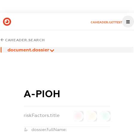
CAHEADER.GETTEST
CAHEADER.SEARCH
document.dossier
А-РІОН
riskFactors.title
0
0
0
dossier.fullName: