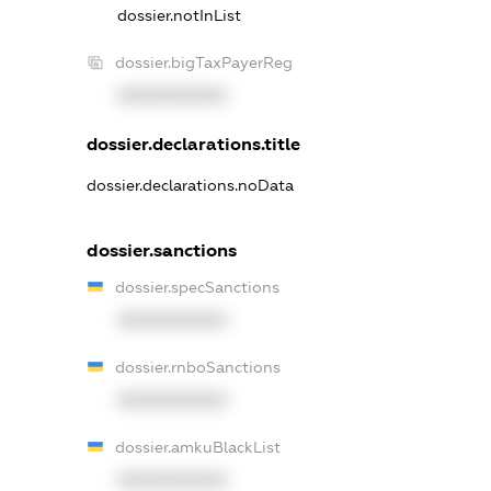
dossier.notInList
dossier.bigTaxPayerReg
XXXXXXXXXX
dossier.declarations.title
dossier.declarations.noData
dossier.sanctions
dossier.specSanctions
XXXXXXXXXX
dossier.rnboSanctions
XXXXXXXXXX
dossier.amkuBlackList
XXXXXXXXXX