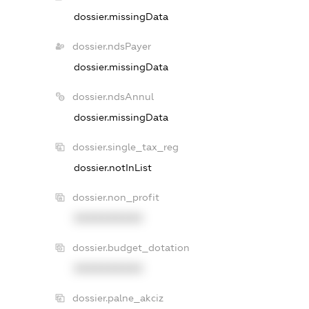
dossier.missingData
dossier.ndsPayer
dossier.missingData
dossier.ndsAnnul
dossier.missingData
dossier.single_tax_reg
dossier.notInList
dossier.non_profit
XXXXXXXXXX
dossier.budget_dotation
XXXXXXXXXX
dossier.palne_akciz