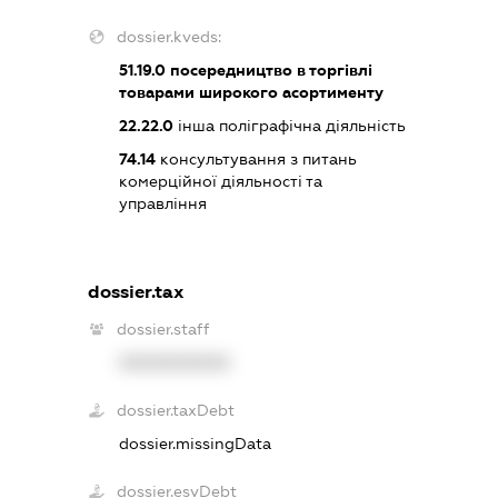
dossier.kveds:
51.19.0
посередництво в торгівлі
товарами широкого асортименту
22.22.0
інша поліграфічна діяльність
74.14
консультування з питань
комерційної діяльності та
управління
dossier.tax
dossier.staff
XXXXXXXXXX
dossier.taxDebt
dossier.missingData
dossier.esvDebt