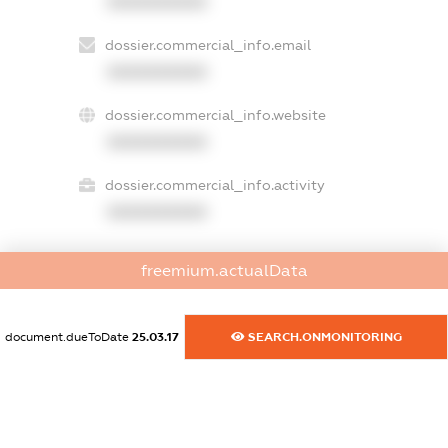
XXXXXXXXXX
dossier.commercial_info.email
XXXXXXXXXX
dossier.commercial_info.website
XXXXXXXXXX
dossier.commercial_info.activity
XXXXXXXXXX
freemium.actualData
freemium.exampleText_1
freemium.exampleText_2
freemium.anonymousPerSearch2
document.dueToDate
25.03.17
SEARCH.ONMONITORING
FREEMIUM.DETAILS
FREEMIUM.REGISTER