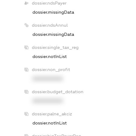
dossier.ndsPayer
dossier.missingData
dossier.ndsAnnul
dossier.missingData
dossier.single_tax_reg
dossier.notInList
dossier.non_profit
XXXXXXXXXX
dossier.budget_dotation
XXXXXXXXXX
dossier.palne_akciz
dossier.notInList