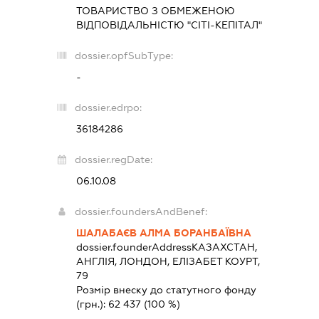
ТОВАРИСТВО З ОБМЕЖЕНОЮ
ВІДПОВІДАЛЬНІСТЮ "СІТІ-КЕПІТАЛ"
dossier.opfSubType:
-
dossier.edrpo:
36184286
dossier.regDate:
06.10.08
dossier.foundersAndBenef:
ШАЛАБАЄВ АЛМА БОРАНБАЇВНА
dossier.founderAddress
КАЗАХСТАН,
АНГЛІЯ, ЛОНДОН, ЕЛІЗАБЕТ КОУРТ,
79
Розмір внеску до статутного фонду
(грн.):
62 437
(100 %)