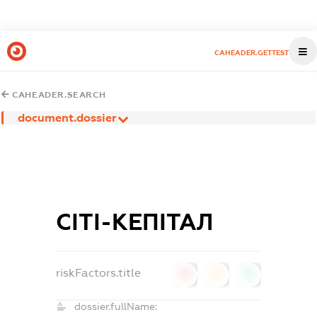
CAHEADER.GETTEST
CAHEADER.SEARCH
document.dossier
СІТІ-КЕПІТАЛ
riskFactors.title
0
0
0
dossier.fullName: