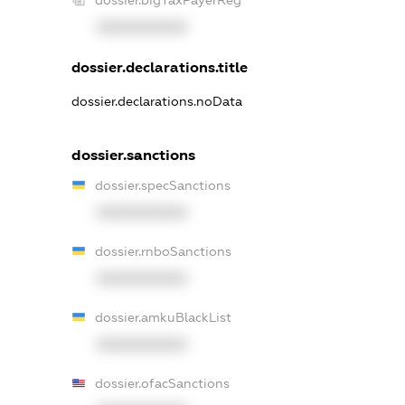
dossier.bigTaxPayerReg
XXXXXXXXXX
dossier.declarations.title
dossier.declarations.noData
dossier.sanctions
dossier.specSanctions
XXXXXXXXXX
dossier.rnboSanctions
XXXXXXXXXX
dossier.amkuBlackList
XXXXXXXXXX
dossier.ofacSanctions