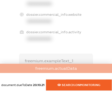
XXXXXXXXXX
dossier.commercial_info.website
XXXXXXXXXX
dossier.commercial_info.activity
XXXXXXXXXX
freemium.exampleText_1
freemium.exampleText_2
freemium.actualData
freemium.anonymousPerSearch2
FREEMIUM.DETAILS
FREEMIUM.REGISTER
document.dueToDate
20.10.21
SEARCH.ONMONITORING