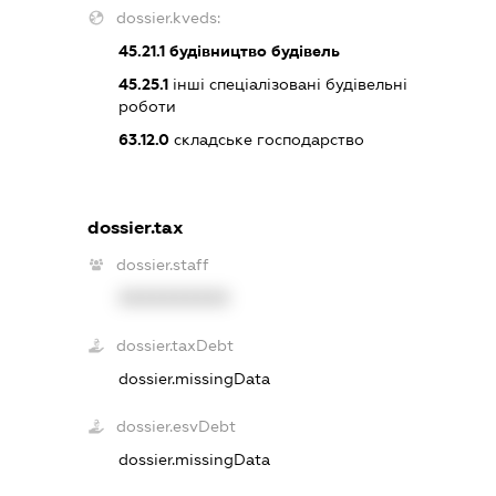
dossier.kveds:
45.21.1
будівництво будівель
45.25.1
інші спеціалізовані будівельні
роботи
63.12.0
складське господарство
dossier.tax
dossier.staff
XXXXXXXXXX
dossier.taxDebt
dossier.missingData
dossier.esvDebt
dossier.missingData