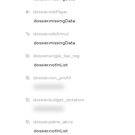
dossier.ndsPayer
dossier.missingData
dossier.ndsAnnul
dossier.missingData
dossier.single_tax_reg
dossier.notInList
dossier.non_profit
XXXXXXXXXX
dossier.budget_dotation
XXXXXXXXXX
dossier.palne_akciz
dossier.notInList