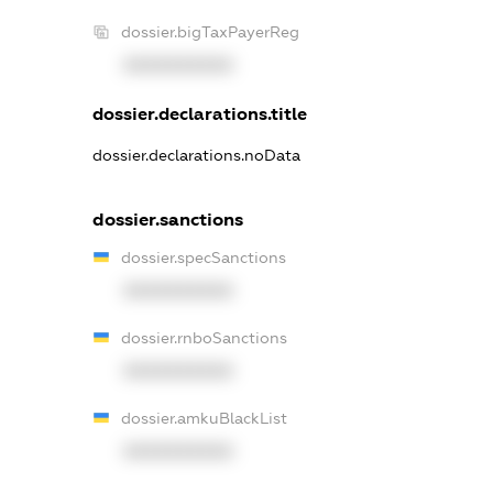
dossier.bigTaxPayerReg
XXXXXXXXXX
dossier.declarations.title
dossier.declarations.noData
dossier.sanctions
dossier.specSanctions
XXXXXXXXXX
dossier.rnboSanctions
XXXXXXXXXX
dossier.amkuBlackList
XXXXXXXXXX