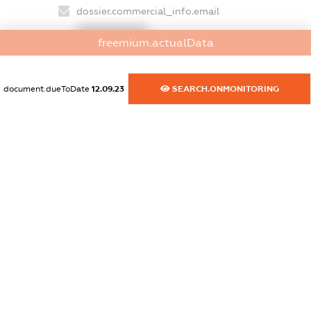
dossier.commercial_info.email
XXXXXXXXXX
freemium.actualData
dossier.commercial_info.website
XXXXXXXXXX
document.dueToDate
12.09.23
SEARCH.ONMONITORING
dossier.commercial_info.activity
XXXXXXXXXX
freemium.exampleText_1
freemium.exampleText_2
freemium.anonymousPerSearch2
FREEMIUM.DETAILS
FREEMIUM.REGISTER