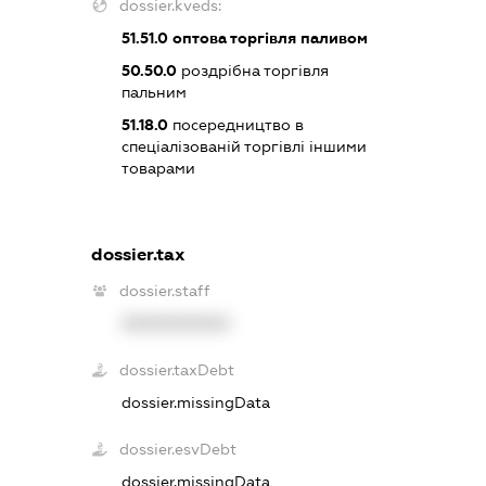
dossier.kveds:
51.51.0
оптова торгівля паливом
50.50.0
роздрібна торгівля
пальним
51.18.0
посередництво в
спеціалізованій торгівлі іншими
товарами
dossier.tax
dossier.staff
XXXXXXXXXX
dossier.taxDebt
dossier.missingData
dossier.esvDebt
dossier.missingData