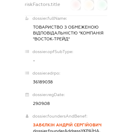
riskFactors.title
0
0
0
dossier.fullName:
ТОВАРИСТВО З ОБМЕЖЕНОЮ
ВІДПОВІДАЛЬНІСТЮ "КОМПАНІЯ
"ВОСТОК-ТРЕЙД"
dossier.opfSubType:
-
dossier.edrpo:
36189038
dossier.regDate:
29.09.08
dossier.foundersAndBenef:
ЗАБЄЛКІН АНДРІЙ СЕРГІЙОВИЧ
dossier.founderAddress
УКРАЇНА,