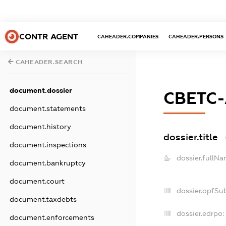
CONTR AGENT
CAHEADER.COMPANIES
CAHEADER.PERSONS
CAHEADER.SEARCH
document.dossier
СВЕТС
document.statements
document.history
dossier.title
document.inspections
dossier.fullNa
document.bankruptcy
document.court
dossier.opfSu
document.taxdebts
dossier.edrpo:
document.enforcements