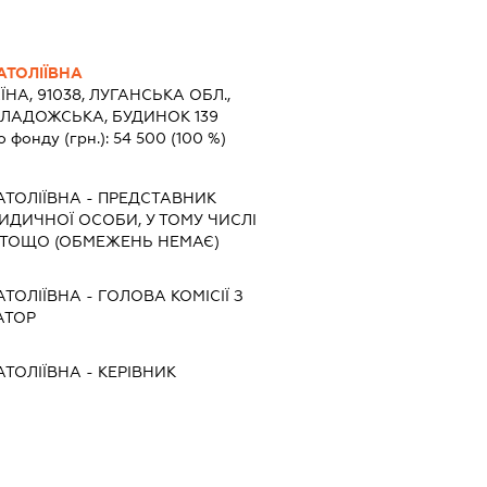
АТОЛІЇВНА
ЇНА, 91038, ЛУГАНСЬКА ОБЛ.,
 ЛАДОЖСЬКА, БУДИНОК 139
о фонду (грн.):
54 500
(100 %)
АТОЛІЇВНА
-
ПРЕДСТАВНИК
РИДИЧНОЇ ОСОБИ, У ТОМУ ЧИСЛІ
 ТОЩО (ОБМЕЖЕНЬ НЕМАЄ)
АТОЛІЇВНА
-
ГОЛОВА КОМІСІЇ З
АТОР
АТОЛІЇВНА
-
КЕРІВНИК