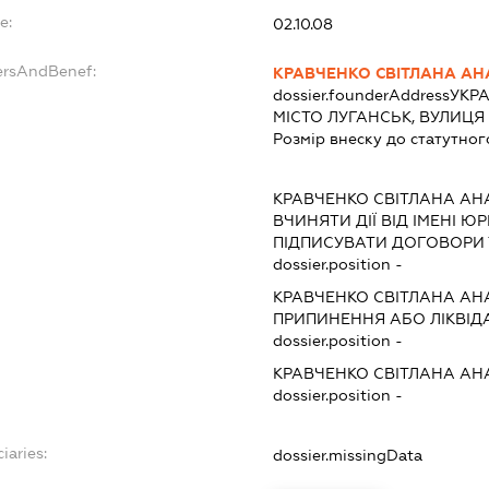
e:
02.10.08
ersAndBenef:
КРАВЧЕНКО СВІТЛАНА АН
dossier.founderAddress
УКРА
МІСТО ЛУГАНСЬК, ВУЛИЦЯ
Розмір внеску до статутног
КРАВЧЕНКО СВІТЛАНА АН
ВЧИНЯТИ ДІЇ ВІД ІМЕНІ Ю
ПІДПИСУВАТИ ДОГОВОРИ
dossier.position -
КРАВЧЕНКО СВІТЛАНА АН
ПРИПИНЕННЯ АБО ЛІКВІД
dossier.position -
КРАВЧЕНКО СВІТЛАНА АН
dossier.position -
iaries:
dossier.missingData