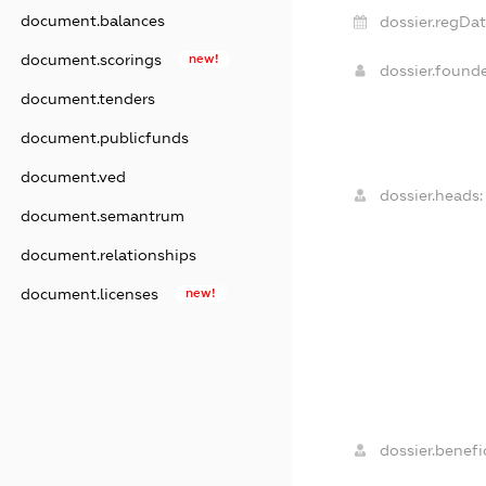
document.balances
dossier.regDat
document.scorings
new!
dossier.found
document.tenders
document.publicfunds
document.ved
dossier.heads:
document.semantrum
document.relationships
document.licenses
new!
dossier.benefic