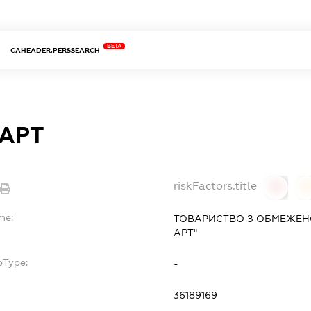
BETA
CAHEADER.PERSSEARCH
-АРТ
riskFactors.title
0
0
me:
ТОВАРИСТВО З ОБМЕЖЕНО
АРТ"
bType:
-
36189169