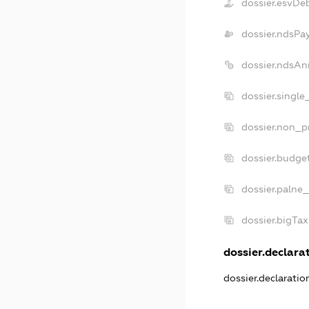
dossier.esvDe
dossier.ndsPa
dossier.ndsAn
dossier.singl
dossier.non_p
dossier.budge
dossier.palne_
dossier.bigTa
dossier.declarat
dossier.declarati