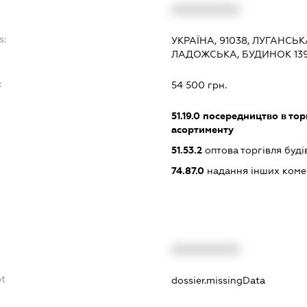
XXXXXXXXXX
s:
УКРАЇНА, 91038, ЛУГАНСЬК
ЛАДОЖСЬКА, БУДИНОК 13
:
54 500 грн.
51.19.0
посередництво в тор
асортименту
51.53.2
оптова торгівля буд
74.87.0
надання інших коме
XXXXXXXXXX
bt
dossier.missingData