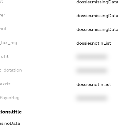
bt
dossier.missingData
yer
dossier.missingData
nul
dossier.missingData
e_tax_reg
dossier.notInList
rofit
XXXXXXXXXX
t_dotation
XXXXXXXXXX
akciz
dossier.notInList
xPayerReg
XXXXXXXXXX
ions.title
ons.noData