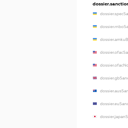
dossier.sanctio
dossier.specS
dossier.rnboS
dossier.amkuB
dossier.ofacS
dossier.ofac
dossier.gbSan
dossier.ausSa
dossier.euSan
dossier.japan