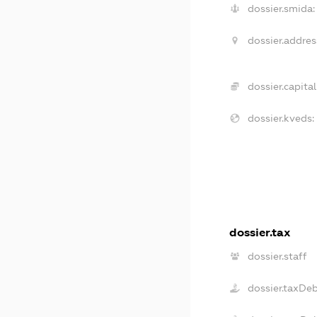
dossier.smida:
dossier.addres
dossier.capital
dossier.kveds:
dossier.tax
dossier.staff
dossier.taxDe