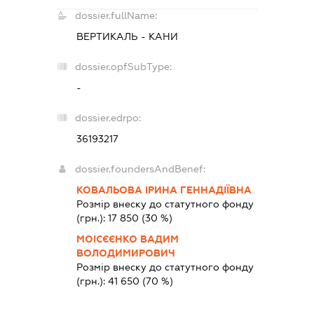
dossier.fullName:
ВЕРТИКАЛЬ - КАНИ
dossier.opfSubType:
-
dossier.edrpo:
36193217
dossier.foundersAndBenef:
КОВАЛЬОВА ІРИНА ГЕННАДІЇВНА
Розмір внеску до статутного фонду
(грн.):
17 850
(30 %)
МОІСЄЄНКО ВАДИМ
ВОЛОДИМИРОВИЧ
Розмір внеску до статутного фонду
(грн.):
41 650
(70 %)