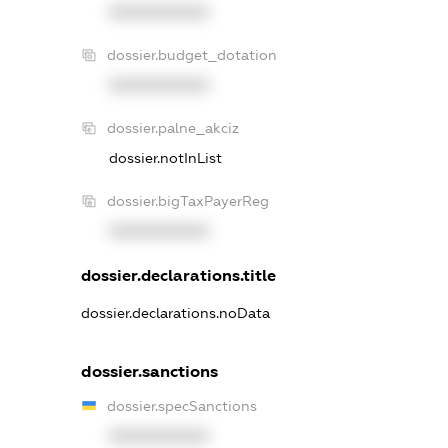
XXXXXXXXXX
dossier.budget_dotation
XXXXXXXXXX
dossier.palne_akciz
dossier.notInList
dossier.bigTaxPayerReg
XXXXXXXXXX
dossier.declarations.title
dossier.declarations.noData
dossier.sanctions
dossier.specSanctions
XXXXXXXXXX