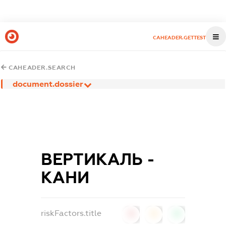
CAHEADER.GETTEST
CAHEADER.SEARCH
document.dossier
ВЕРТИКАЛЬ -
КАНИ
riskFactors.title
0
0
0