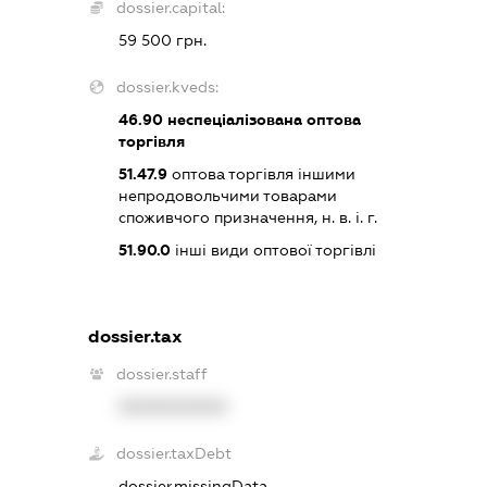
dossier.capital:
59 500 грн.
dossier.kveds:
46.90
неспеціалізована оптова
торгівля
51.47.9
оптова торгівля іншими
непродовольчими товарами
споживчого призначення, н. в. і. г.
51.90.0
інші види оптової торгівлі
dossier.tax
dossier.staff
XXXXXXXXXX
dossier.taxDebt
dossier.missingData