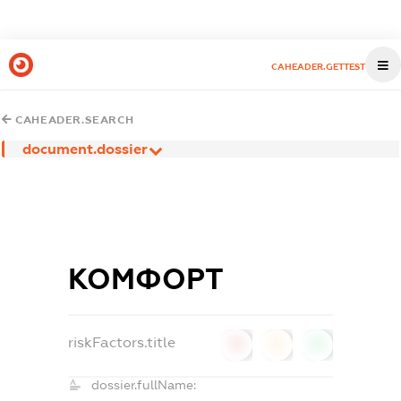
CAHEADER.GETTEST
CAHEADER.SEARCH
document.dossier
КОМФОРТ
riskFactors.title
0
0
0
dossier.fullName: