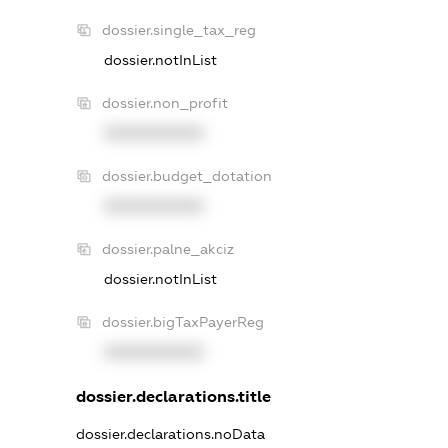
dossier.single_tax_reg
dossier.notInList
dossier.non_profit
XXXXXXXXXX
dossier.budget_dotation
XXXXXXXXXX
dossier.palne_akciz
dossier.notInList
dossier.bigTaxPayerReg
XXXXXXXXXX
dossier.declarations.title
dossier.declarations.noData