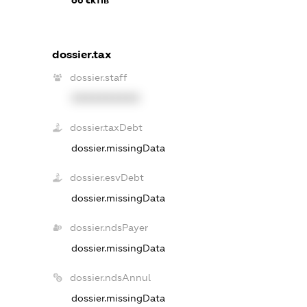
dossier.tax
dossier.staff
XXXXXXXXXX
dossier.taxDebt
dossier.missingData
dossier.esvDebt
dossier.missingData
dossier.ndsPayer
dossier.missingData
dossier.ndsAnnul
dossier.missingData