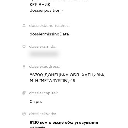
КЕРІВНИК
dossier.position -
dossier.beneficiaries:
dossier.missingData
dossier.smida:
XXXXXXXXXX
dossier.address:
86700, ДОНЕЦЬКА ОБЛ., ХАРЦИЗЬК,
М-Н "МЕТАЛУРГІВ", 49
dossier.capital:
0 грн.
dossier.kveds:
81.10
комплексне обслуговування
об'єктів