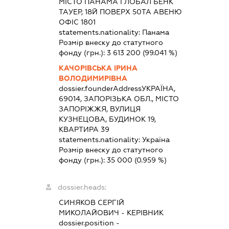
МІСТО ПАНАМА ГЛОБАЛ БЕНК
ТАУЕР, 18Й ПОВЕРХ 50ТА АВЕНЮ
ОФІС 1801
statements.nationality:
Панама
Розмір внеску до статутного
фонду (грн.):
3 613 200
(99.041 %)
КАЧОРІВСЬКА ІРИНА
ВОЛОДИМИРІВНА
dossier.founderAddress
УКРАЇНА,
69014, ЗАПОРІЗЬКА ОБЛ., МІСТО
ЗАПОРІЖЖЯ, ВУЛИЦЯ
КУЗНЕЦОВА, БУДИНОК 19,
КВАРТИРА 39
statements.nationality:
Україна
Розмір внеску до статутного
фонду (грн.):
35 000
(0.959 %)
dossier.heads:
СИНЯКОВ СЕРГІЙ
МИКОЛАЙОВИЧ
-
КЕРІВНИК
dossier.position -