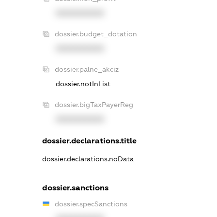
XXXXXXXXXX
dossier.budget_dotation
XXXXXXXXXX
dossier.palne_akciz
dossier.notInList
dossier.bigTaxPayerReg
XXXXXXXXXX
dossier.declarations.title
dossier.declarations.noData
dossier.sanctions
dossier.specSanctions