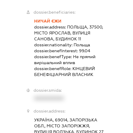
dossier.beneficiaries:
НИЧАЙ ЄЖИ
dossier.address:
ПОЛЬЩА, 37500,
МІСТО ЯРОСЛАВ, ВУЛИЦЯ
САНОВА, БУДИНОК 11
dossier.nationality:
Польща
dossier.benefInterest:
99.04
dossier.benefType:
Не прямий
вирішальний вплив
dossier.benefRole:
КІНЦЕВИЙ
БЕНЕФІЦІАРНИЙ ВЛАСНИК
dossier.smida:
XXXXXXXXXX
dossier.address:
УКРАЇНА, 69014, ЗАПОРІЗЬКА
ОБЛ., МІСТО ЗАПОРІЖЖЯ,
ВУЛИЦЯ ВОЛЗЬКА, БУДИНОК 27