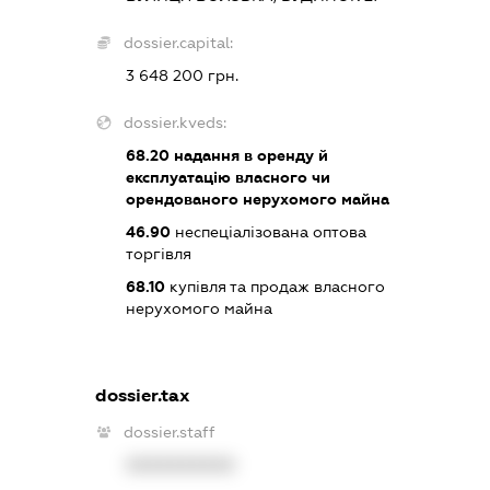
dossier.capital:
3 648 200 грн.
dossier.kveds:
68.20
надання в оренду й
експлуатацію власного чи
орендованого нерухомого майна
46.90
неспеціалізована оптова
торгівля
68.10
купівля та продаж власного
нерухомого майна
dossier.tax
dossier.staff
XXXXXXXXXX