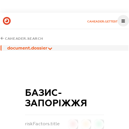
CAHEADER.GETTEST
CAHEADER.SEARCH
document.dossier
БАЗИС-
ЗАПОРІЖЖЯ
riskFactors.title
0
0
0