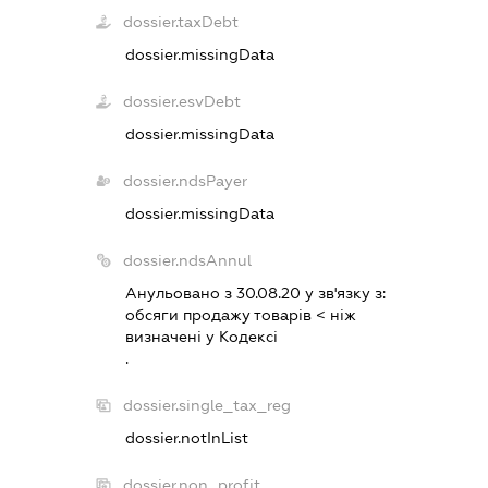
dossier.taxDebt
dossier.missingData
dossier.esvDebt
dossier.missingData
dossier.ndsPayer
dossier.missingData
dossier.ndsAnnul
Анульовано з 30.08.20 у зв'язку з:
обсяги продажу товарiв < нiж
визначенi у Кодексi
.
dossier.single_tax_reg
dossier.notInList
dossier.non_profit