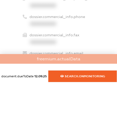
XXXXXXXXXX
dossier.commercial_info.phone
XXXXXXXXXX
dossier.commercial_info.fax
XXXXXXXXXX
dossier.commercial_info.email
freemium.actualData
XXXXXXXXXX
dossier.commercial_info.website
document.dueToDate
12.09.25
SEARCH.ONMONITORING
XXXXXXXXXX
dossier.commercial_info.activity
XXXXXXXXXX