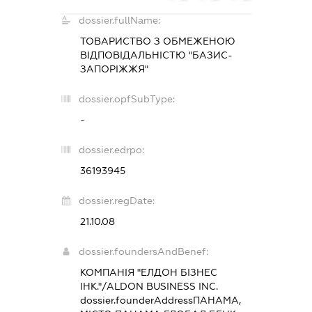
dossier.fullName:
ТОВАРИСТВО З ОБМЕЖЕНОЮ
ВІДПОВІДАЛЬНІСТЮ "БАЗИС-
ЗАПОРІЖЖЯ"
dossier.opfSubType:
-
dossier.edrpo:
36193945
dossier.regDate:
21.10.08
dossier.foundersAndBenef:
КОМПАНІЯ "ЕЛДОН БІЗНЕС
ІНК."/ALDON BUSINESS INC.
dossier.founderAddress
ПАНАМА,