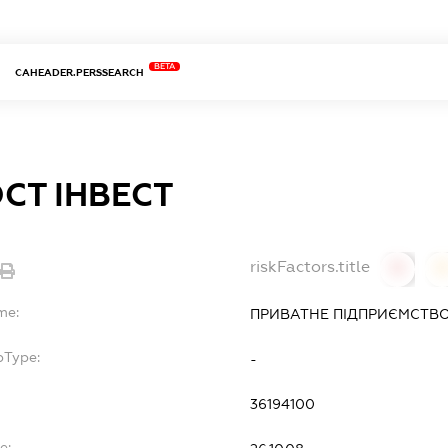
BETA
CAHEADER.PERSSEARCH
СТ ІНВЕСТ
riskFactors.title
0
0
me:
ПРИВАТНЕ ПІДПРИЄМСТВО
bType:
-
36194100
e: