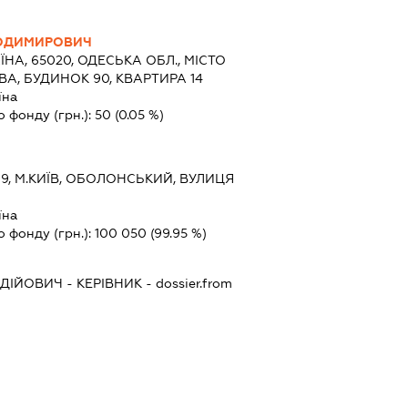
ЛОДИМИРОВИЧ
ЇНА, 65020, ОДЕСЬКА ОБЛ., МІСТО
А, БУДИНОК 90, КВАРТИРА 14
їна
о фонду (грн.):
50
(0.05 %)
9, М.КИЇВ, ОБОЛОНСЬКИЙ, ВУЛИЦЯ
їна
о фонду (грн.):
100 050
(99.95 %)
АДІЙОВИЧ
-
КЕРІВНИК
- dossier.from