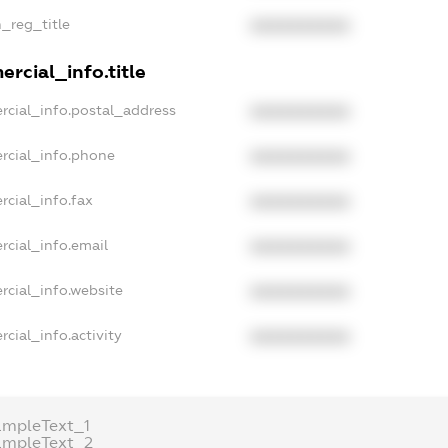
n_reg_title
XXXXXXXXXX
rcial_info.title
rcial_info.postal_address
XXXXXXXXXX
rcial_info.phone
XXXXXXXXXX
rcial_info.fax
XXXXXXXXXX
rcial_info.email
XXXXXXXXXX
rcial_info.website
XXXXXXXXXX
cial_info.activity
XXXXXXXXXX
ampleText_1
ampleText_2