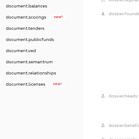
document.balances
dossier.found
document.scorings
new!
document.tenders
document.publicfunds
document.ved
document.semantrum
document.relationships
document.licenses
new!
dossier.heads:
dossier.benefic