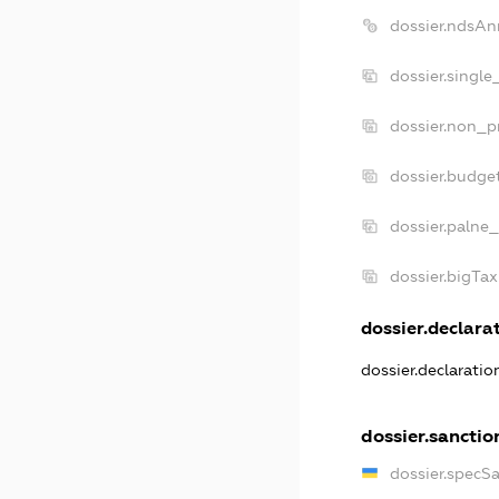
dossier.ndsAn
dossier.single
dossier.non_pr
dossier.budge
dossier.palne_
dossier.bigTa
dossier.declarat
dossier.declarati
dossier.sanctio
dossier.specS