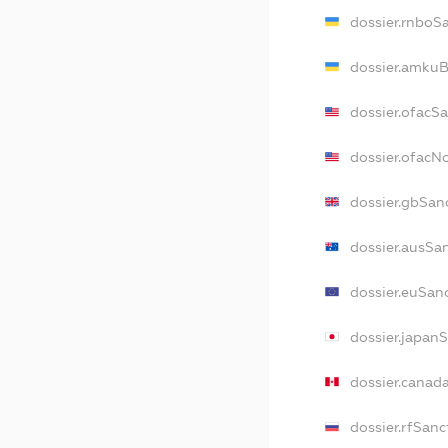
dossier.rnboS
dossier.amkuB
dossier.ofacS
dossier.ofac
dossier.gbSan
dossier.ausSa
dossier.euSan
dossier.japan
dossier.canad
dossier.rfSanc