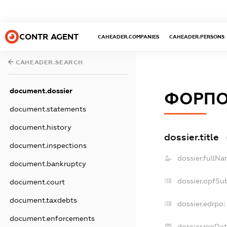
CONTR AGENT
CAHEADER.COMPANIES
CAHEADER.PERSONS
CAHEADER.SEARCH
document.dossier
ФОРПО
document.statements
document.history
dossier.title
document.inspections
dossier.fullNa
document.bankruptcy
dossier.opfSu
document.court
document.taxdebts
dossier.edrpo:
document.enforcements
dossier.regDat