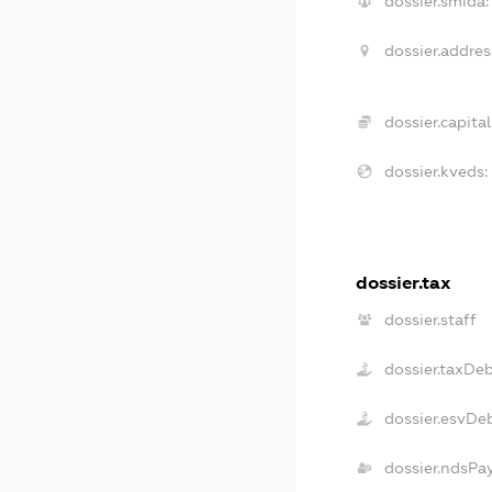
dossier.smida:
dossier.addres
dossier.capital
dossier.kveds:
dossier.tax
dossier.staff
dossier.taxDe
dossier.esvDe
dossier.ndsPa