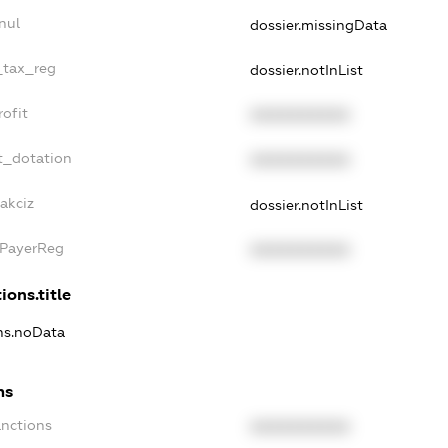
nul
dossier.missingData
_tax_reg
dossier.notInList
ofit
XXXXXXXXXX
t_dotation
XXXXXXXXXX
akciz
dossier.notInList
xPayerReg
XXXXXXXXXX
ions.title
ons.noData
ns
anctions
XXXXXXXXXX