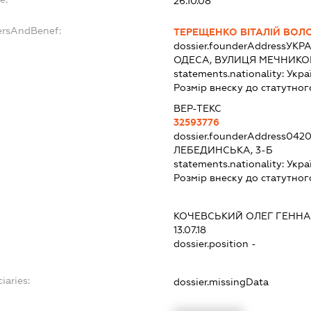
26.10.08
ersAndBenef:
ТЕРЕЩЕНКО ВІТАЛІЙ ВО
dossier.founderAddress
УКРА
ОДЕСА, ВУЛИЦЯ МЕЧНИКОВ
statements.nationality:
Укра
Розмір внеску до статутног
ВЕР-ТЕКС
32593776
dossier.founderAddress
0420
ЛЕБЕДИНСЬКА, 3-Б
statements.nationality:
Укра
Розмір внеску до статутног
КОЧЕВСЬКИЙ ОЛЕГ ГЕНН
13.07.18
dossier.position -
iaries:
dossier.missingData