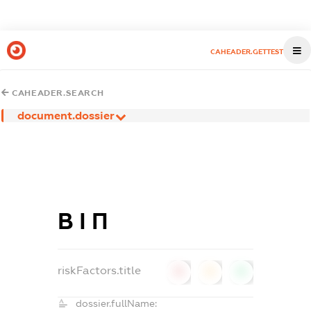
CAHEADER.GETTEST
CAHEADER.SEARCH
document.dossier
В І П
riskFactors.title
0
0
0
dossier.fullName: