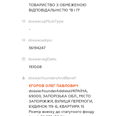
ТОВАРИСТВО З ОБМЕЖЕНОЮ
ВІДПОВІДАЛЬНІСТЮ "В І П"
dossier.opfSubType:
-
dossier.edrpo:
36194247
dossier.regDate:
19.10.08
dossier.foundersAndBenef:
ЄГОРОВ ОЛЕГ ПАВЛОВИЧ
dossier.founderAddress
УКРАЇНА,
69000, ЗАПОРІЗЬКА ОБЛ., МІСТО
ЗАПОРІЖЖЯ, ВУЛИЦЯ ПЕРЕМОГИ,
БУДИНОК 119-Б, КВАРТИРА 15
Розмір внеску до статутного фонду