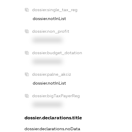
dossier.single_tax_reg
dossier.notInList
dossier.non_profit
XXXXXXXXXX
dossier.budget_dotation
XXXXXXXXXX
dossier.palne_akciz
dossier.notInList
dossier.bigTaxPayerReg
XXXXXXXXXX
dossier.declarations.title
dossier.declarations.noData