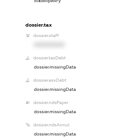
інжинірингу
dossier.tax
dossier.staff
XXXXXXXXXX
dossier.taxDebt
dossier.missingData
dossier.esvDebt
dossier.missingData
dossier.ndsPayer
dossier.missingData
dossier.ndsAnnul
dossier.missingData