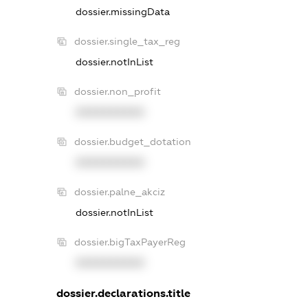
dossier.missingData
dossier.single_tax_reg
dossier.notInList
dossier.non_profit
XXXXXXXXXX
dossier.budget_dotation
XXXXXXXXXX
dossier.palne_akciz
dossier.notInList
dossier.bigTaxPayerReg
XXXXXXXXXX
dossier.declarations.title