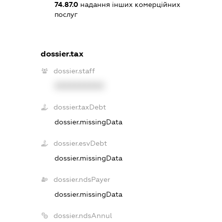
74.87.0
надання інших комерційних
послуг
dossier.tax
dossier.staff
XXXXXXXXXX
dossier.taxDebt
dossier.missingData
dossier.esvDebt
dossier.missingData
dossier.ndsPayer
dossier.missingData
dossier.ndsAnnul