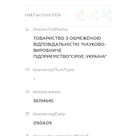
riskFactors.title
0
0
0
dossier.fullName:
ТОВАРИСТВО З ОБМЕЖЕНОЮ
ВІДПОВІДАЛЬНІСТЮ "НАУКОВО-
ВИРОБНИЧЕ
ПІДПРИЄМСТВО"СІРІУС-УКРАЇНА"
dossier.opfSubType:
-
dossier.edrpo:
36194645
dossier.regDate:
09.04.09