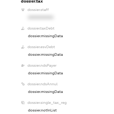
dossier.tax
dossier.staff
XXXXXXXXXX
dossier.taxDebt
dossier.missingData
dossier.esvDebt
dossier.missingData
dossier.ndsPayer
dossier.missingData
dossier.ndsAnnul
dossier.missingData
dossier.single_tax_reg
dossier.notInList