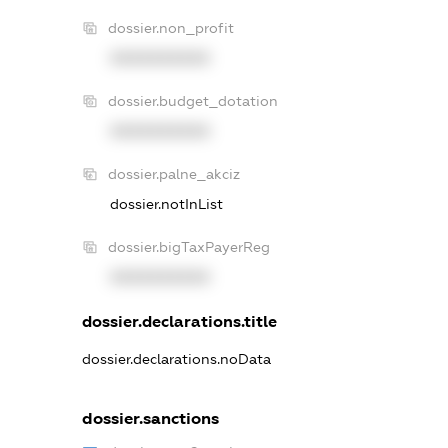
dossier.non_profit
XXXXXXXXXX
dossier.budget_dotation
XXXXXXXXXX
dossier.palne_akciz
dossier.notInList
dossier.bigTaxPayerReg
XXXXXXXXXX
dossier.declarations.title
dossier.declarations.noData
dossier.sanctions