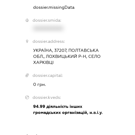
dossier.missingData
dossier.smida:
XXXXXXXXXX
dossier.address:
УКРАЇНА, 37207, ПОЛТАВСЬКА
ОБЛ., ЛОХВИЦЬКИЙ Р-Н, СЕЛО
ХАРКІВЦІ
dossier.capital:
0 грн.
dossier.kveds:
94.99
діяльність інших
громадських організацій, н.в.і.у.