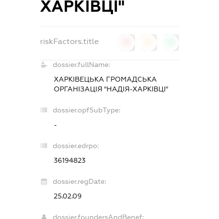
ХАРКІВЦІ"
riskFactors.title
0
0
0
dossier.fullName:
ХАРКІВЕЦЬКА ГРОМАДСЬКА
ОРГАНІЗАЦІЯ "НАДІЯ-ХАРКІВЦІ"
dossier.opfSubType:
-
dossier.edrpo:
36194823
dossier.regDate:
25.02.09
dossier.foundersAndBenef: